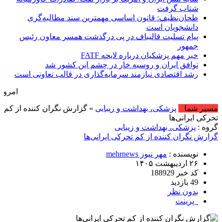
شتاب گرفت
طحان‌نظیف: قانون اساسی مهمترین سند مطالبه‌گری
دانشجویان است
پیام تسلیت قالیباف در پی درگذشت همسر معاون رئیس
جمهور
خبر مهم پزشکیان درباره لایحه FATF
توافق ایران و روسیه خار در چشم این کشور شد
رشد اقتصادی نیازمند سرمایه‌گذاری در قالب تعاونی است
امروز : جمعه, ۱۶ مرداد , ۱۴۰۵ .::. برابر با : Friday, 7 August , 2026 .:
مسیر شما
پزشکی، بهداشت و زیبایی
» گزارش نگران کننده از کم
تحرکی ایرانی‌ها
گروه :
پزشکی، بهداشت و زیبایی
گزارش نگران کننده از کم تحرکی ایرانی‌ها
نویسنده :
مهر نیوز mehrnews
۲۶ اردیبهشت ۱۴۰۵
کد خبر 188929
49 بازدید
بدون نظر
پرینت