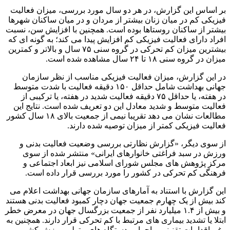
بر اساس این گزارش، در هر دو سال مورد بررسی، میزان فعالیت
فیزیکی کم در میان زنان بیشتر از مردان و در میان ساکنان شهرها
بیشتر از ساکنان روستاها بوده است. همچنین با افزایش سن، نسبت
افراد دارای فعالیت فیزیکی کم افزایش پیدا می کند؛ به گونه ای که
بیشترین میزان کم تحرکی در گروه سنی ۷۵ سال و بالاتر و کمترین
میزان در گروه سنی ۱۸ تا ۲۴ سال مشاهده شده است.
در این گزارش، میزان فعالیت فیزیکی مناسب از نظر سازمان
جهانی بهداشت شامل حداقل ۱۵۰ دقیقه فعالیت با شدت متوسط
در هفته، یا حداقل ۷۵ دقیقه فعالیت شدید در هفته، یا ترکیبی از
فعالیت متوسط و شدید معادل این دو تعریف شده است. نتایج این
مطالعات نشان می دهد تقریبا نیمی از جمعیت بالای ۱۸ سال کشور
فعالیت فیزیکی کمتر از میزان توصیه شده دارند.
از سوی دیگر، «گزارش نظارتی بررسی وضعیت فعالیت بدنی و
ورزش در سبد فراغتی خانوارهای ایرانی» منتشر شده از سوی
مرکز پژوهش های مجلس شورای اسلامی نیز ابعاد اجتماعی و
فرهنگی کم تحرکی در کشور را مورد بررسی قرار داده است.
این گزارش با استناد به آمارهای سازمان جهانی بهداشت اعلام می
کند بیش از یک چهارم جمعیت جهان دچار کمبود فعالیت بدنی هستند
و بیش از ۱.۴ میلیارد نفر از جمعیت بزرگسال جهان در معرض خطر
ابتلا یا تشدید بیماری های مرتبط با کم تحرکی قرار دارند. همچنین به
رغم اقدامات تقنینی و اجرایی دستگاه های متولی ورزش کشور،