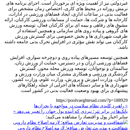
غیردولتی نیز از اهمیت ویژه ای برخوردار است. اجرای برنامه های
نرمش روزانه در محیط های کاری، اختصاص زمان مشخص برای
فعالیت بدنی در ساعات اداری، ایجاد فضاهای ورزشی در ادارات،
کارخانه ها و شرکت ها، حمایت از مسابقات ورزشی کارکنان، ارائه
مشوق های رفاهی و بیمه ای برای کارکنان فعال، توسعه ورزش
های گروهی و پیاده روی های سازمانی و همچنین استفاده از
ظرفیت شهرداری ها و بخش خصوصی برای گسترش ورزش
کارکنان می تواند نقش مؤثری در افزایش تحرک بدنی جامعه داشته
باشد.
همچنین توسعه مسیرهای پیاده روی و دوچرخه سواری، افزایش
فضاهای ورزشی ارزان و در دسترس، حمایت از ورزش زنان،
سالمندان و نوجوانان، توسعه ورزش محله محور، گسترش
گردشگری ورزشی و همکاری مشترک میان وزارت ورزش و
جوانان، وزارت آموزش و پرورش، وزارت علوم، وزارت کشور،
شهرداری ها و سایر دستگاه های اجرایی از جمله راهکارهای
پیشنهادی برای بهبود وضعیت فعالیت بدنی در کشور است.
https://poolvaeghtesad.com/?p=188929
« راهبرد کلیدی نظام سلامت در مواجهه با بحران‌ها
بانک‌ها در برابر تتر؛ نبردی که آینده پول جهان را تغییر می‌دهد »
سایر اخبار پول و اقتصاد را مشاهده می‌کنید؛
شفافیت و مدیریت تعارض منافع؛ لازمه اصلاح نظام دارویی