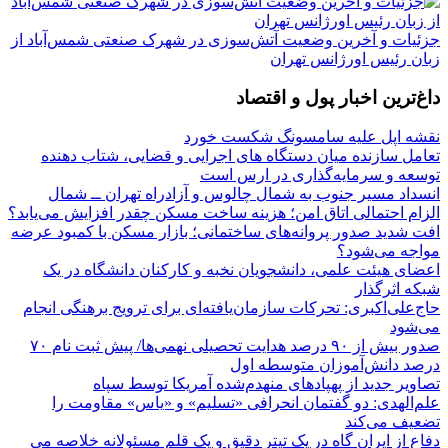
جزئیات و آخرین وضعیت آتش‌سوزی در شهرک صنعتی شمس‌آباد از
زبان رئیس اورژانس تهران
داغ‌ترین اخبار پول و اقتصاد
نقشه اپل علیه سامسونگ شکست خورد
تعامل سازنده میان دستگاه‌ های اجرایی و قضایی، شتاب‌ دهنده
توسعه و سرمایه‌گذاری در ارس است
انسداد مسیر جنوب به شمال چالوس و آزادراه تهران ــ شمال
الزام احتمالی اتاق امن؛ هزینه ساخت مسکن چقدر افزایش می‌یابد؟
افت شدید صدور پروانه‌های ساختمانی؛ بازار مسکن با کمبود عرضه
مواجه می‌شود؟
اعضای هیئت علمی، دانشجویان نخبه و کارکنان دانشگاه در یک
شبکه‌ اثرگذار
حاج‌علی‌اکبری: تحرکات سازمان‌یافته‌ای برای ترویج برهنگی انجام
می‌شود
صدور بیش از ۹۰ درصد هدایت تحصیلی نهمی‌ها/ پیش ثبت نام ۷۰
درصد دانش‌آموزان متوسطه اول
تصاویر جدید از پهپادهای منهدم‌شده آمریکا توسط سپاه
علم‌الهدی: دو گفتمان انحرافی «تسلیم» و «یاس» مقاومت را
تضعیف می‌کند
دفاع از ایران گاه در یک تیتر دقیق و یک قلم مسئولانه خلاصه می