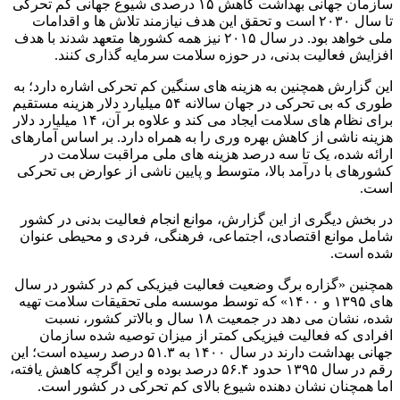
سازمان جهانی بهداشت کاهش ۱۵ درصدی شیوع جهانی کم تحرکی
تا سال ۲۰۳۰ است و تحقق این هدف نیازمند تلاش ها و اقدامات
ملی خواهد بود. در سال ۲۰۱۵ نیز همه کشورها متعهد شدند با هدف
افزایش فعالیت بدنی، در حوزه سلامت سرمایه گذاری کنند.
این گزارش همچنین به هزینه های سنگین کم تحرکی اشاره دارد؛ به
طوری که بی تحرکی در جهان سالانه ۵۴ میلیارد دلار هزینه مستقیم
برای نظام های سلامت ایجاد می کند و علاوه بر آن، ۱۴ میلیارد دلار
هزینه ناشی از کاهش بهره وری را به همراه دارد. بر اساس آمارهای
ارائه شده، یک تا سه درصد هزینه های ملی مراقبت سلامت در
کشورهای با درآمد بالا، متوسط و پایین ناشی از عوارض بی تحرکی
است.
در بخش دیگری از این گزارش، موانع انجام فعالیت بدنی در کشور
شامل موانع اقتصادی، اجتماعی، فرهنگی، فردی و محیطی عنوان
شده است.
همچنین «گزاره برگ وضعیت فعالیت فیزیکی کم در کشور در سال
های ۱۳۹۵ و ۱۴۰۰» که توسط موسسه ملی تحقیقات سلامت تهیه
شده، نشان می دهد در جمعیت ۱۸ سال و بالاتر کشور، نسبت
افرادی که فعالیت فیزیکی کمتر از میزان توصیه شده سازمان
جهانی بهداشت دارند در سال ۱۴۰۰ به ۵۱.۳ درصد رسیده است؛ این
رقم در سال ۱۳۹۵ حدود ۵۶.۴ درصد بوده و این اگرچه کاهش یافته،
اما همچنان نشان دهنده شیوع بالای کم تحرکی در کشور است.