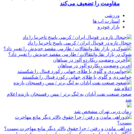
مقاومت را تضعیف می‌کند
ورزشی
استارت اپ ها
بازار خودرو
جنجال تازه در فوتبال ایران / کریمی پاسخ تاجرنیا را داد
شوک در بازار نقل‌وانتقالات / طارمی مقصد جدیدش را تغییر داد؟
آخرین وضعیت ریکاردو آلوز در سپاهان
جوانمردی و گلوی با طلای جهانی رکورد فینال را شکستند
صعود صنعت نفت آبادان به لیگ برتر / مس رفسنجان بازنده اعلام
شد
زمان دربی تهران مشخص شد
دوراهی ماندن و رفتن / چرا حقوق بالاتر دیگر مانع مهاجرت نیست؟