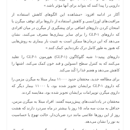
دارویی را پیدا کنند که بتواند برای آنها مؤثر باشد.»
آکار در ادامه افزود: «مشاهده این الگوهای کاهش استفاده از
مراقبت‌های اورژانسی و کاهش استفاده از داروها برای توقف میگرن یا
امتحان کردن داروهای اضافی برای پیشگیری از میگرن در میان افرادی
که داروهای GLP-۱ را برای سایر بیماری‌ها مصرف می‌کنند، نشان
می‌دهد که این درمان‌ها ممکن است به تثبیت بار بیماری به روش‌هایی
که هنوز به طور کامل درک نکرده‌ایم، کمک کنند.»
داروهای پپتید-۱ شبه گلوکاگون (GLP-۱) هورمون GLP-۱ را تقلید
می‌کنند که به کنترل سطح انسولین و قند خون کمک می‌کند، اشتها را
کاهش می‌دهد و هضم غذا را کُند می‌کند.
برای مطالعه جدید، محققان حدود ۱۱۰۰۰ بیمار مبتلا به میگرن مزمن را
که داروی GLP-۱ برایشان تجویز شده بود، با ۱۱۰۰۰ بیمار دیگر که
داروی میگرن توپیرامات برایشان تجویز شده بود، مقایسه کردند.
محققان در یادداشت‌های پیش‌زمینه گفتند: افراد مبتلا به میگرن مزمن،
حداقل به مدت سه ماه، ۱۵ روز یا بیشتر در ماه سردرد دارند که هشت
روز از این روزها علائمی مانند درد ضربان‌دار، حالت تهوع یا حساسیت
به نور را نشان می‌دهد.