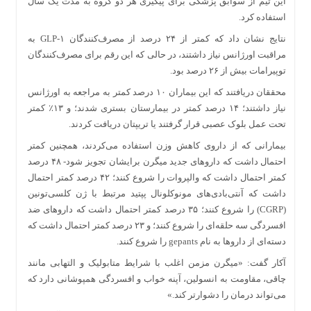
این تیم از سوابق پزشکی برای پیگیری هر دو گروه به مدت یک سال
استفاده کرد.
نتایج نشان داد که کمتر از ۲۴ درصد از مصرف‌کنندگان GLP-۱ به
مراقبت اورژانس نیاز داشتند، در حالی که این رقم برای مصرف‌کنندگان
توپیرامات بیش از ۲۶ درصد بود.
محققان دریافتند که این بیماران ۱۰ درصد کمتر به مراجعه به اورژانس
نیاز داشتند؛ ۱۴ درصد کمتر در بیمارستان بستری شدند؛ و ۱۳٪ کمتر
تحت عمل بلوک عصبی قرار گرفتند یا تریپتان دریافت کردند.
بیمارانی که از داروی کاهش وزن استفاده می‌کردند، همچنین کمتر
احتمال داشت که داروهای جدید میگرن برایشان تجویز شود- ۴۸ درصد
کمتر احتمال داشت که والپروات را شروع کنند؛ ۴۲ درصد کمتر احتمال
داشت که آنتی‌بادی‌های مونوکلونال پپتید مرتبط با ژن کلسی‌تونین
(CGRP) را شروع کنند؛ ۳۵ درصد کمتر احتمال داشت که داروهای ضد
افسردگی سه حلقه‌ای را شروع کنند؛ و ۲۳ درصد کمتر احتمال داشت که
دسته‌ای از داروها به نام gepants را شروع کنند.
آکار گفت: «میگرن مزمن اغلب با شرایط متابولیک و التهابی مانند
چاقی، مقاومت به انسولین، آپنه خواب و افسردگی همپوشانی دارد که
می‌تواند درمان را دشوارتر کند.»