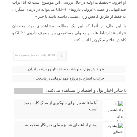
او افزود: «تحقیقات اولیه در حال بررسی این موضوع است که آیا اثرات
ضدالتهابی و عصبی-عروقی داروهای GLP-۱ می‌تواند در درمان میگرن،
نه فقط از طریق کاهش وزن، نقشی داشته باشد یا خیر.»
با این حال، از آنجا که این یک مطالعه مشاهده‌ای بود، محققان
نتوانستند ارتباط علت و معلولی مستقیمی بین مصرف داروی GLP-۱ و
کاهش علائم میگرن را اثبات کنند.
https://poolvaeghtesad.com/?p=187302
« واکنش وزارت بهداشت به «هانتاویروس» در ایران
جزئیات افتتاح دو پروژه مهم درمانی در پایتخت »
سایر اخبار پول و اقتصاد را مشاهده می‌کنید؛
آیا ماءالشعیر برای جلوگیری از سنگ کلیه مفید
است
پیشنهاد اعطای «جایزه ملی خبرنگار سلامت»