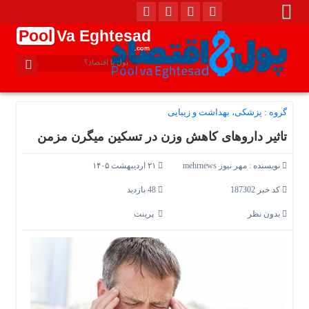
Pool
Va Eghtesad
.com
گروه :
پزشکی، بهداشت و زیبایی
تاثیر داروهای کاهش وزن در تسکین میگرن مزمن
نویسنده :
مهر نیوز mehrnews
۲۱ اردیبهشت ۱۴۰۵
کد خبر 187302
48 بازدید
بدون نظر
پرینت