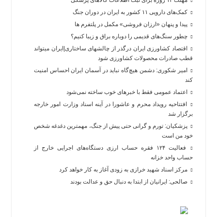
مهلت ۱۳ روزه برای ثبت اطلاعات کالاهای پزشکی
کمک‌های دارویی ۱۱ کشور به ایران در دوران جنگ
پیدا و پنهان «ارزان فروشی» مکمل در پلتفرم ها
چطور سنگ‌های قدیمی را دوباره براق و زیبا کنیم؟
اقتصاد کشاورزی ایران درگذر از چالشهای ساختاری|ایران میتواند
قطب صادرات محصولات کشاورزی شود
امیر شکوری: دشمن هیچ‌گاه نباید در آسمان ایران احساس امنیت
کند
اعتماد عمومی فقط با خبرهای خوب ساخته نمی‌شود
افتتاحیه رویداد محرم و عاشورا در آینه اسناد وزارت امور خارجه
برگزار شد
پزشکیان: تورم و گرانی حتی پیش از جنگ، مهمترین دغدغه شخص
خود من است
فعالیت ۱۲۴ فقره حساب ارزی دستگاه‌های اجرایی خارج از
حساب واحد خزانه
مرکز اسناد شهید خرازی به زودی آغاز به کار خواهد کرد
صالحی: ایرانیان از ابتدا به دنبال حق و عدالت بودند