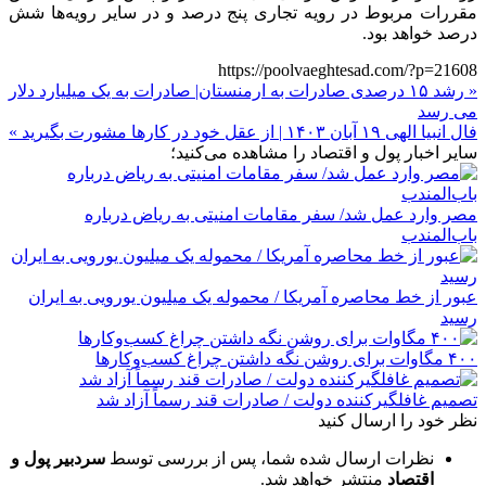
مقررات مربوط در رویه تجاری پنج درصد و در سایر رویه‌ها شش
درصد خواهد بود.
https://poolvaeghtesad.com/?p=21608
« رشد ۱۵ درصدی صادرات به ارمنستان| صادرات به یک میلیارد دلار
می رسد
فال انبیا الهی ۱۹ آبان ۱۴۰۳ | از عقل خود در کارها مشورت بگیرید »
سایر اخبار پول و اقتصاد را مشاهده می‌کنید؛
مصر وارد عمل شد/ سفر مقامات امنیتی به ریاض درباره
باب‌المندب
عبور از خط محاصره آمریکا / محموله یک میلیون یورویی به ایران
رسید
۴۰۰ مگاوات برای روشن نگه داشتن چراغ کسب‌وکار‌ها
تصمیم غافلگیرکننده دولت / صادرات قند رسماً آزاد شد
نظر خود را ارسال کنید
نظرات ارسال شده شما، پس از بررسی توسط
سردبیر پول و
اقتصاد
منتشر خواهد شد.