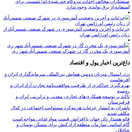
صنعتگران مخالف احداث نیروگاه خورشیدی‌اند| تضمینی برای
استفاده از برق تولیدی وجود ندارد
جزئیات و آخرین وضعیت آتش‌سوزی در شهرک صنعتی شمس‌آباد از
زبان رئیس اورژانس تهران
آتش‌سوزی یک مخزن گاز در شهرک صنعتی شمس‌آباد شهر ری
داغ‌ترین اخبار پول و اقتصاد
یزد، امسال میزبان دومین همایش بین‌المللی سرمایه‌گذاری ایران و
آفریقاست
بهره گیری حداکثری از ظرفیت موافقت‌نامه تجارت آزاد ایران و
روسیه
تأکید بر توسعه همکاری‌های تجاری، معدنی و ترانزیتی ایران و
قرقیزستان
ناشران به انتشار جزئیات هزینه‌کرد مسئولیت اجتماعی در کدال
مکلف شدند
فائو هشدار داد: جهان با افزایش قیمت مواد غذایی مواجه است
گام اساسی سازمان منطقه آزاد کیش برای مسکن بومیان و
شاغلان