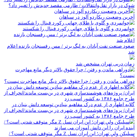
شوک در بازار نقل‌وانتقالات / طارمی مقصد جدیدش را تغییر داد؟
آخرین وضعیت ریکاردو آلوز در سپاهان
جوانمردی و گلوی با طلای جهانی رکورد فینال را شکستند
صعود صنعت نفت آبادان به لیگ برتر / مس رفسنجان بازنده اعلام
شد
زمان دربی تهران مشخص شد
دوراهی ماندن و رفتن / چرا حقوق بالاتر دیگر مانع مهاجرت نیست؟
گلایه اطهاری از عدم درک مفاهیم بنیادین توسعه دانش بنیان در
ایران/ پروژه‌های هوشمندسازی شهری در بن‌بست ماندند/انحراف از
طرح جامع ۱۳۸۶ به کشور آسیب زد
سیلیکن ولیِ تهران؛ این ایران نسل Z مگر متوقف شدنی است؟ /