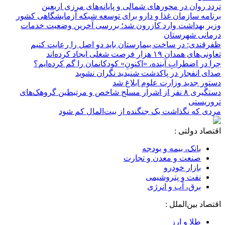
تردد روان در محورهای شمالی و پایانه‌های مرزی اربعین
برنامه سازمان غذا و دارو برای توسعه شبکه آزمایشگاهی کشور
وزیر بهداشت وارد کازرون شد؛ بررسی آخرین وضعیت خدمات
درمانی شهرستان
ظفرقندی: در ساخت بیمارستان باید دو اصل را رعایت کنیم
تعاونی‌های همدان ۱۹ هزار فرصت شغلی ایجاد کرده‌اند
چرا در اضطرابِ آینده، «اکنونِ» کودکانمان را گم کرده‌ایم؟
صدای انفجار در پاکدشت شنیدید نگران نشوید
دستور جدید وزارت علوم ابلاغ شد
دستگیری ۸ نفر از اشرار مسلح شاخص و مرتبطین گروهک‌های
تروریستی
مردی که نگذاشت یک جنگنده از بیت‌المال کم شود
اقتصاد دولتی :
بانک، بیمه و بودجه
صنعت و معدن و تجارت
بازار خودرو
نفت و پتروشیمی
برق، آب و انرژی
اقتصاد بین‌الملل :
طلا و ارز