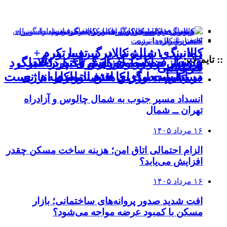
کالابرگ ۱ میلیونی در نبرد با تورم
زمانبندی شارژ کالابرگ تغییر کرد +
:: تایم لاین
هشدار فراکسیون کارگری: پرداخت
عبور از حضورمحوری و تاکید بر عملکرد
جزئیات
سه‌رقمی
در ادارات برای کاهش ناترازی انرژی
مستقیم، جایگزین حذف واسطه‌ها نیست
۱۶ مرداد ۱۴۰۵
انسداد مسیر جنوب به شمال چالوس و آزادراه
تهران ــ شمال
۱۶ مرداد ۱۴۰۵
الزام احتمالی اتاق امن؛ هزینه ساخت مسکن چقدر
افزایش می‌یابد؟
۱۶ مرداد ۱۴۰۵
افت شدید صدور پروانه‌های ساختمانی؛ بازار
مسکن با کمبود عرضه مواجه می‌شود؟