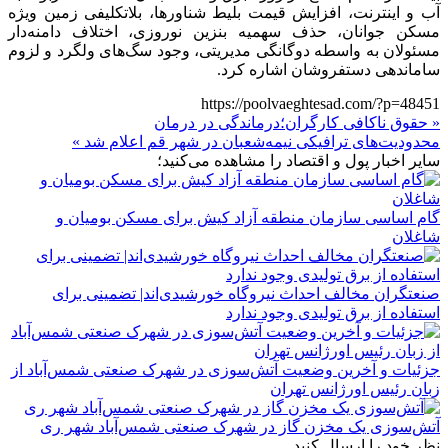
آب و اینترنت، افزایش قیمت بلیط شناورها، بلاتکلیفی زمین ویژه
مسکن جوانان، حذف سهمیه بنزین نوروزی، اختلاف دامنه‌دار
مسئولان به واسطه دوگانگی مدیریتی، وجود سگ‌های ولگرد و لزوم
ساماندهی دستفروشان اشاره کرد.
https://poolvaeghtesad.com/?p=48451
« حقوق ناکافی کارگران؛درماندگی در درمان
محدودیت‌های ترافیکی نیمه‌شعبان در شهر قم اعلام شد »
سایر اخبار پول و اقتصاد را مشاهده می‌کنید؛
گام اساسی سازمان منطقه آزاد کیش برای مسکن بومیان و
شاغلان
صنعتگران مخالف احداث نیروگاه خورشیدی‌اند| تضمینی برای
استفاده از برق تولیدی وجود ندارد
جزئیات و آخرین وضعیت آتش‌سوزی در شهرک صنعتی شمس‌آباد از
زبان رئیس اورژانس تهران
آتش‌سوزی یک مخزن گاز در شهرک صنعتی شمس‌آباد شهر ری
نظر خود را ارسال کنید