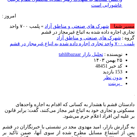
عاشورایی است
امروز : جمعه, ۱۶ مرداد , ۱۴۰۵ .::. برابر با : Friday, 7 August , 2026 .::. اخبار 
مسیر شما
شهرک های صنعتی و مناطق آزاد
» پلمب ۷۰۰ واحد
تجاری اجاره داده شده به اتباع غیرمجاز در قشم
گروه :
شهرک های صنعتی و مناطق آزاد
پلمب ۷۰۰ واحد تجاری اجاره داده شده به اتباع غیرمجاز در قشم
نویسنده :
تحلیل بازار tahlilbazaar
۲۵ بهمن ۱۴۰۳
کد خبر 48451
153 بازدید
بدون نظر
پرینت
دادستان قشم با هشدار به کسانی که اقدام به اجاره واحدهای
مسکونی و تجاری خود به اتباع غیر مجاز می‌کنند، گفت: برابر قانون
بر علیه این افراد اعلام جرم می‌شود.
به گزارش بازار، امید مهدوی مجد در نشستی با خبرنگاران در قشم
پس از استماع مسایل مطرح شده از سوی آنها، ضمن تاکید بر