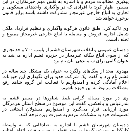
پیگیری مطالبات مردم و با اشاره به نقش مهم خبرنگاران در این
مسیر، اظهار کرد: با افرادی که در واگذاری واحدهای مسکونی و
تجاری به اتباع خارجی غیرمجاز مشارکت داشته باشند برابر قانون
برخورد خواهد شد.
وی تاکید کرد: طبق قانون هرگونه واگذاری و تنظیم قرارداد ملکی
شامل اجاره، فروش و معامله با اتباع خارجی غیرمجاز ممنوع و
تخلف است.
دادستان عمومی و انقلاب شهرستان قشم از پلمب ۷۰۰ واحد تجاری
که از سوی اتباع بیگانه غیرمجاز در جزیره قشم اداره می‌شد به
عنوان گامی برای ساماندهی آنان نام برد.
مهدوی مجد از سگ‌های ولگرد به عنوان یک‌ مشکل چند ساله در
قشم نام برد و گفت: یک شرکت جدید برای نگهداری این حیوانات
اعلام آمادگی کرده و امیدواریم با فعالیت این گروه شاهد رفع
مشکلات مربوط به این‌ حوزه باشیم.
وی در مورد مساله گرانی بلیط شناورها در مسیر قشم به
بندرعباس و بالعکس، گفت: این‌ موضوع در سطح استان هرمزگان
مورد ارزیابی قرار می‌گیرد و امیدواریم مسئولان استانی در
تصمیمات خود به مشکلات مردم به صورت ویژه توجه کنند.
دادستان شهرستان قشم با اشاره به تصادفاتی که به واسطه
کارگذاری سرعت‌گیرها در چند نقطه از جزیره قشم اتفاق افتاده