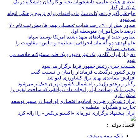
اعضای هیئت علمی، دانشجویان نخبه و کارکنان دانشگاه در یک
شبکه‌ اثرگذار
حاج‌علی‌اکبری: تحرکات سازمان‌یافته‌ای برای ترویج برهنگی انجام
می‌شود
صدور بیش از ۹۰ درصد هدایت تحصیلی نهمی‌ها/ پیش ثبت نام ۷۰
درصد دانش‌آموزان متوسطه اول
تصاویر جدید از پهپادهای منهدم‌شده آمریکا توسط سپاه
علم‌الهدی: دو گفتمان انحرافی «تسلیم» و «یاس» مقاومت را
تضعیف می‌کند
دفاع از ایران گاه در یک تیتر دقیق و یک قلم مسئولانه خلاصه می
شود
نشست خبری رئیس‌جمهور فردا برگزار می‌شود
وزیر کشور درگذشت فرماندار رامیان را تسلیت گفت
افزایش تصاعدی بهای برق کشاورزی لغو شد
رگبار و رعدوبرق در راه شمال کشور؛ تهران خنک‌تر می‌شود
وقتی مایکروسافت اپل را نجات داد / توافقی که ساخت آیفون را
ممکن کرد
ایران؛ شریک راهبردی اتحادیه اقتصادی اوراسیا در مسیر توسعه
تجارت و همگرایی منطقه‌ای
ایران پیشنهاد برگزاری دوره‌ای «اکسپو بریکس» را ارائه کرد
اقتصاد دولتی :
بانک، بیمه و بودجه