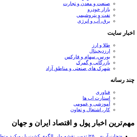
صنعت و معدن و تجارت
بازار خودرو
نفت و پتروشیمی
برق، آب و انرژی
اخبار سایت
طلا و ارز
ارزدیجیتال
بورس، سهام و فارکس
بازرگانی و گمرک
شهرک های صنعتی و مناطق آزاد
چند رسانه
فناوری
استارت اپ ها
آموزشی و عمومی
کار، اشتغال و تعاون
مهم‌ترین اخبار پول و اقتصاد ایران و جهان
«نجات آب» ــ ۲۵| تدوین نقشه ملی الگوی کشت با رویکرد منطقه‌ای