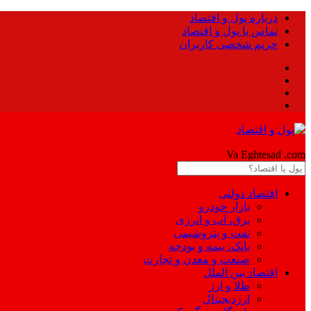
درباره پول و اقتصاد
تماس با پول و اقتصاد
حریم شخصی کاربران
Pool
Va Eghtesad
.com
اقتصاد دولتی
بازار خودرو
برق، آب و انرژی
نفت و پتروشیمی
بانک، بیمه و بودجه
صنعت و معدن و تجارت
اقتصاد بین الملل
طلا و ارز
ارزدیجیتال