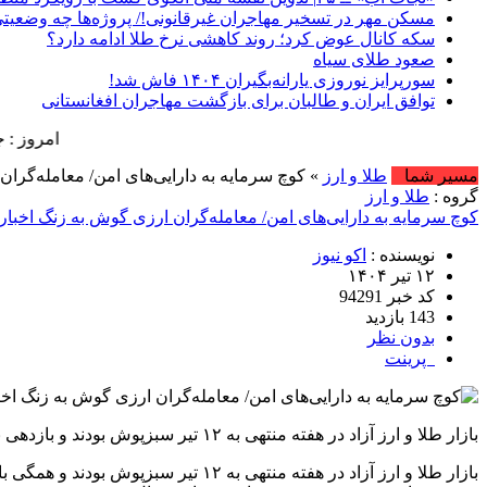
مسکن مهر در تسخیر مهاجران غیرقانونی!/ پروژه‌ها چه وضعیتی
سکه کانال عوض کرد؛ روند کاهشی نرخ طلا ادامه دارد؟
صعود طلای سیاه
سورپرایز نوروزی یارانه‌بگیران ۱۴۰۴ فاش شد!
توافق ایران و طالبان برای بازگشت مهاجران افغانستانی
امروز : جمعه, ۱۶ مرداد , ۱۴۰۵ .::. برابر با : Friday, 7 August , 2026 .::. اخبار منتشر شده : 
مسیر شما
طلا و ارز
» کوچ سرمایه به دارایی‌های امن/ معامله‌گرا
گروه :
طلا و ارز
کوچ سرمایه به دارایی‌های امن/ معامله‌گران ارزی گوش به زنگ اخبار
نویسنده :
اکو نیوز
۱۲ تیر ۱۴۰۴
کد خبر 94291
143 بازدید
بدون نظر
پرینت
بازار طلا و ارز آزاد در هفته منتهی به ۱۲ تیر سبزپوش بودند و بازدهی بالای ۸ درصد را به ثبت رساندند. در مقابل بازار سهام بدترین عملکرد را در بین بازارها داشت.