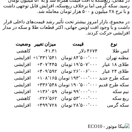
در مقابل، ربع‌سکه با افت قیمت همراه شد و به ۵۳ میلیون تومان
رسید. سکه گرمی اما برخلاف ربع‌سکه، افزایش قابل توجهی داشت
و با نرخ ۲۸ میلیون و ۵۰۰ هزار تومان معامله شد.
در مجموع، بازار امروز بیشتر تحت تأثیر رشد قیمت‌های داخلی قرار
داشت و با وجود افت اونس جهانی، اکثر قطعات طلا و سکه در مدار
افزایشی حرکت کردند.
نوع
قیمت
میزان تغییر
وضعیت
انس طلا
۴۶۷۴ دلار
۴۱.۳۱-
کاهشی
مظنه تهران
۸۴٬۵۰۰٬۰۰۰ تومان
۱٬۳۳۱٬۵۴۱+
افزایشی
طلای ۱۸ عیار
۱۹٬۵۰۷٬۰۰۰ تومان
۳۰۷٬۴۴۵+
افزایشی
طلای ۲۴ عیار
۲۶٬۰۰۶٬۰۰۰ تومان
۴۰۹٬۵۹۲+
افزایشی
سکه طرح جدید
۱۹۳٬۰۰۰٬۰۰۰ تومان
۱۰۸٬۱۶۵+
افزایشی
سکه طرح قدیم
۱۹۰٬۵۰۰٬۰۰۰ تومان
۳۳۶٬۵۴۸+
افزایشی
نیم سکه
۹۹٬۰۰۰٬۰۰۰ تومان
۱۳۶٬۰۵۹+
افزایشی
ربع سکه
۵۳٬۰۰۰٬۰۰۰ تومان
۲۲۶٬۵۶۲-
کاهشی
سکه گرمی
۲۸٬۵۰۰٬۰۰۰ تومان
۴۹۹٬۷۲۸+
افزایشی