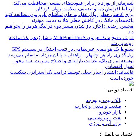
شیرمادر از نوزاد در برابر عفونت‌های تنفسی محافظت می‌کند
ارتباط افزایش دما و تضعیف سلامت روان کودکان
برای کاهش خطر زوال عقل به جای تماشای تلویزیون مطالعه کنید
باغچه‌های خانگی در کاهش خطر ابتلا به دیابت موثرند
محسن رضایی: اجازه باز شدن مسیر دوم در تنگه هرمز را نخواهیم
داد
لپ‌تاپ فوق‌سبک هواوی MateBook Pro S با شارژدهی ۱۸ ساعته
رونمایی شد
سقوط یک هواپیمای غیرنظامی در نتیجه اختلال در سیستم‌ GPS
ریل‌گذاری راه‌آهن چابهار ــ زاهدان تا پایان مرداد به اتمام می‌رسد
توسعه انرژی پاک، عدالت یارانه‌ای و اصلاح مدیریت، سه محور
تحول اقتصادی
قالیباف: انتشار اخبار جعلی توسط ترامپ یک استراتژی شکست
خورده است
اقتصاد دولتی :
بانک، بیمه و بودجه
صنعت و معدن و تجارت
بازار خودرو
نفت و پتروشیمی
برق، آب و انرژی
اقتصاد بین‌الملل :