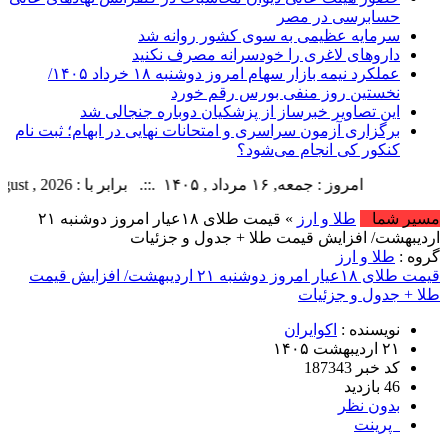
حسابرسی در مصر
سرمایه عظیمی به سوی کشور روانه شد
داروهای لاغری را خودسرانه مصرف نکنید
عملکرد نیمه بازار سهام امروز دوشنبه ۱۸ خرداد ۱۴۰۵/
نخستین روز منفی بورس رقم خورد
این تصاویر خبرساز از پزشکیان دوباره جنجالی شد
برگزاری آزمون سراسری و امتحانات نهایی در ابهام؛ ثبت نام
کنکور کی انجام می‌شود؟
امروز : جمعه, ۱۶ مرداد , ۱۴۰۵ .::. برابر با : Friday, 7 August , 2026 .::. اخبار منتشر شده : 13 خبر
مسیر شما
طلا و ارز
» قیمت طلای ۱۸عیار امروز دوشنبه ۲۱
اردیبهشت/ افزایش قیمت طلا + جدول و جزئیات
گروه :
طلا و ارز
قیمت طلای ۱۸عیار امروز دوشنبه ۲۱ اردیبهشت/ افزایش قیمت
طلا + جدول و جزئیات
نویسنده :
اکوایران
۲۱ اردیبهشت ۱۴۰۵
کد خبر 187343
46 بازدید
بدون نظر
پرینت