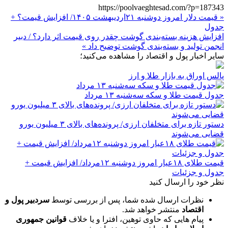
https://poolvaeghtesad.com/?p=187343
« قیمت دلار امروز دوشنبه ۲۱اردیبهشت ۱۴۰۵/ افزایش قیمت؟ +
جدول
افزایش هزینه بسته‌بندی گوشت چقدر روی قیمت اثر دارد؟ / دبیر
انجمن تولید و بسته‌بندی گوشت توضیح داد »
سایر اخبار پول و اقتصاد را مشاهده می‌کنید؛
پالس اوراق به بازار طلا و ارز
جدول قیمت طلا و سکه سه‌شنبه ۱۳ مرداد
دستور تازه برای متخلفان ارزی/ پرونده‌های بالای ۳ میلیون یورو
قضایی می‌شوند
قیمت طلای ۱۸عیار امروز دوشنبه ۱۲مرداد/ افزایش قیمت +
جدول و جزئیات
نظر خود را ارسال کنید
نظرات ارسال شده شما، پس از بررسی توسط
سردبیر پول و
اقتصاد
منتشر خواهد شد.
پیام هایی که حاوی توهین، افترا و یا خلاف
قوانین جمهوری