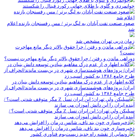
جوانمردی و گلوی با طلای جهانی رکورد فینال را شکستند
صعود صنعت نفت آبادان به لیگ برتر / مس رفسنجان بازنده اعلام
شد
زمان دربی تهران مشخص شد
دوراهی ماندن و رفتن / چرا حقوق بالاتر دیگر مانع مهاجرت نیست؟
گلایه اطهاری از عدم درک مفاهیم بنیادین توسعه دانش بنیان در
ایران/ پروژه‌های هوشمندسازی شهری در بن‌بست ماندند/انحراف از
طرح جامع ۱۳۸۶ به کشور آسیب زد
سیلیکن ولیِ تهران؛ این ایران نسل Z مگر متوقف شدنی است؟ /
آینده ایران را این دانش آموزان می سازند
ذخیره‌سازی خون بند ناف، شانس درمان را افزایش می‌دهد