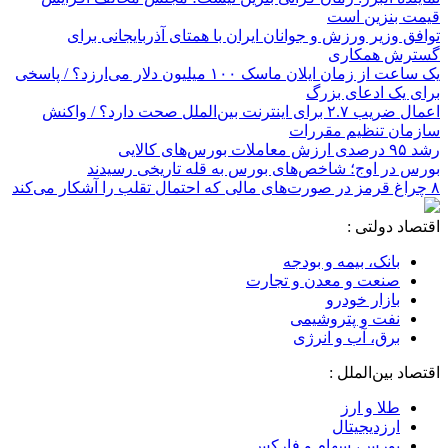
قیمت بنزین است
توافق وزیر ورزش و جوانان ایران با همتای آذربایجانی برای
گسترش همکاری
یک ساعت از زمان ایلان ماسک ۱۰۰ میلیون دلار می‌ارزد؟ / پاسخی
برای یک ادعای بزرگ
اعمال ضریب ۲.۷ برای اینترنت بین‌الملل صحت دارد؟ / واکنش
سازمان تنظیم مقررات
رشد ۹۵ درصدی ارزش معاملات بورس‌های کالایی
بورس در اوج؛ شاخص‌های بورس به قله تاریخی رسیدند
۸ چراغ قرمز در صورت‌های مالی که احتمال تقلب را آشکار می‌کند
اقتصاد دولتی :
بانک، بیمه و بودجه
صنعت و معدن و تجارت
بازار خودرو
نفت و پتروشیمی
برق، آب و انرژی
اقتصاد بین‌الملل :
طلا و ارز
ارزدیجیتال
بورس، سهام و فارکس