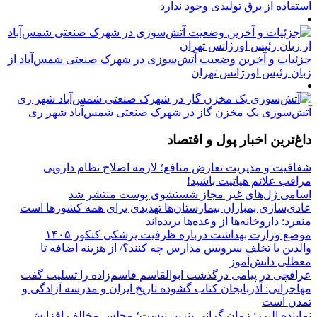
استفاده از برق تولیدی وجود ندارد
جزئیات و آخرین وضعیت آتش‌سوزی در شهرک صنعتی شمس‌آباد از
زبان رئیس اورژانس تهران
آتش‌سوزی یک مخزن گاز در شهرک صنعتی شمس‌آباد شهر ری
داغ‌ترین اخبار پول و اقتصاد
شفافیت و مدیریت تعارض منافع؛ لازمه اصلاح نظام دارویی
مراقب علائم هپاتیت باشید!
اسامی ژل‌های غیر مجاز شستشوی پوست منتشر شد
عادی‌سازی بمباران بیمارستان‌ها تهدیدی برای همه کشورها است
منفرد: داروخانه‌ها از وعده‌ها بریده‌اند
موضع وزارت بهداشت درباره ظرفیت پزشکی کنکور ۱۴۰۵
والدین با تخلف سرویس مدارس چه کنند؟/ از هزینه اضافه تا
معطلی دانش‌آموز
عراقچی در پیامی درگذشت ابوالقاسم قاسم‌زاده را تسلیت گفت
مهاجرانی: آذربایجان کتاب گشوده تاریخ ایران و مدرسه آزادگی و
تمدن است
نماینده البرز: زمان گرانی بنزین نیست؛ مجلس مخالف افزایش