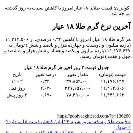
اکوایران: قیمت طلای ۱۸عیار امروز با کاهش نسبت به روز گذشته
مواجه شد.
آخرین نرخ گرم طلا ۱۸ عیار
هر گرم طلا ۱۸ عیار امروز با کاهش ۰.۳۳ درصدی، از ۱۱,۲۱۴,۵۰۶
(یازده میلیون و دویست و چهارده هزار و پانصد و شش ) تومان به
۱۱,۱۷۶,۶۴۷ (یازده میلیون و یکصد و هفتاد و شش هزار و ششصد و
چهل و هفت ) تومان رسید.
جدول قیمت ۳ روز اخیر هر گرم طلا ۱۸ عیار
قیمت (تومان)
مقدار تغییر
درصد تغییر
تاریخ
۱۱:۰۲
-۰.۳۴
-۳۷,۸۵۹.۰۰
۱۱,۱۷۶,۶۴۷
۱۱,۲۱۴,۵۰۶
-۲۲۷,۱۵۷.۰۰
-۲.۰۳
روز قبل
۱۱,۴۴۱,۶۶۳
-۷۸,۴۹۰.۰۰
-۰.۶۹
۲ روز پیش
https://poolvaeghtesad.com/?p=136260
« قیمت طلا و سکه امروز شنبه ۲۴ آبان/ کاهش قیمت ادامه دارد؟
+ جدول
قیمت طلا و سکه امروز شنبه ۲۴ آبان ۱۴۰۴/ کاهش تمام قیمت ها