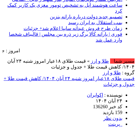
ساعت هوشمند اپل به تشخیص تومور مغزی یک کاربر کمک
کرد
تصمیم جدید دولت درباره یارانه بنزین
بمب استقلال به ایران رسید
زمان طرح فروش عیدانه سایپا اعلام شد+ جزئیات
فوری | یارانه کالا برگ زیر ذره بین مجلس | قالیباف شخصا
وارد عمل شد
امروز : جمعه, ۱۶ مرداد , ۱۴۰۵ .::. برابر با : Friday, 7 August , 2026 .::. اخبار منتشر شده : 26 
مسیر شما
طلا و ارز
» قیمت طلای ۱۸عیار امروز شنبه ۲۴ آبان
۱۴۰۴/ کاهش قیمت طلا + جدول و جزئیات
گروه :
طلا و ارز
قیمت طلای ۱۸عیار امروز شنبه ۲۴ آبان ۱۴۰۴/ کاهش قیمت طلا +
جدول و جزئیات
نویسنده :
اکوایران
۲۴ آبان ۱۴۰۴
کد خبر 136260
159 بازدید
بدون نظر
پرینت