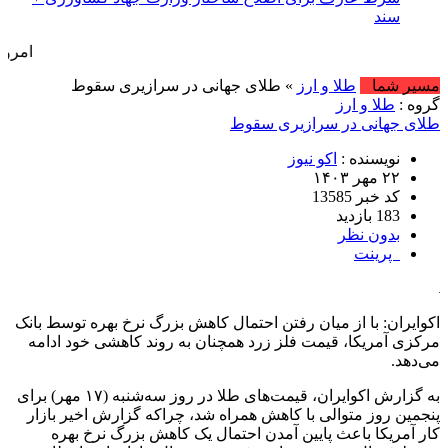
سند
امروز : یکشنبه, ۱۸ مرداد , ۱۴۰۵ .::. برابر با : , 2026
مسیر شما
طلا و ارز
» طلای جهانی در سرازیری سقوط
گروه :
طلا و ارز
طلای جهانی در سرازیری سقوط
نویسنده :
اکو نیوز
۲۲ مهر ۱۴۰۳
کد خبر 13585
183 بازدید
بدون نظر
پرینت
اکوایران: با از میان رفتن احتمال کاهش بزرگ نرخ بهره توسط بانک
مرکزی آمریکا، قیمت فلز زرد همچنان به روند کاهشی خود ادامه
می‌دهد.
به گزارش اکوایران، قیمت‌های طلا در روز سه‌شنبه (۱۷ مهر) برای
پنجمین روز متوالی با کاهش همراه شد، چراکه گزارش اخیر بازار
کار آمریکا باعث پایین آمدن احتمال یک کاهش بزرگ نرخ بهره