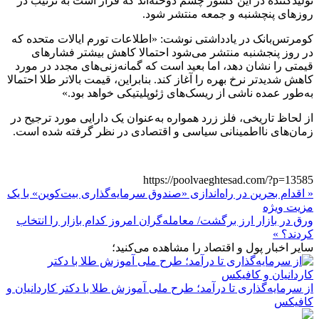
تولیدکننده در این کشور چشم دوخته‌اند که قرار است به ترتیب در
روزهای پنچشنبه و جمعه منتشر شود.
کومرتس‌بانک در یادداشتی نوشت: «اطلاعات تورم ایالات متحده که
در روز پنجشنبه منتشر می‌شود احتمالا کاهش بیشتر فشارهای
قیمتی را نشان دهد، اما بعید است که گمانه‌زنی‌های مجدد در مورد
کاهش شدیدتر نرخ بهره را آغاز کند. بنابراین، قیمت بالاتر طلا احتمالا
به‌طور عمده ناشی از ریسک‌های ژئوپلیتیکی خواهد بود.»
از لحاظ تاریخی، فلز زرد همواره به‌عنوان یک دارایی مورد ترجیح در
زمان‌های نااطمینانی سیاسی و اقتصادی در نظر گرفته شده است.
https://poolvaeghtesad.com/?p=13585
« اقدام بحرین در راه‌اندازی «صندوق سرمایه‌گذاری بیت‌کوین» با یک
مزیت ویژه
ورق در بازار ارز برگشت/ معامله‌گران امروز کدام بازار را انتخاب
کردند؟ »
سایر اخبار پول و اقتصاد را مشاهده می‌کنید؛
از سرمایه‌گذاری تا درآمد؛ طرح ملی آموزش طلا با دکتر کاردانیان و
کافیکس