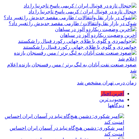
جنجال تازه در فوتبال ایران / کریمی پاسخ تاجرنیا را داد
شوک در بازار نقل‌وانتقالات / طارمی مقصد جدیدش را تغییر داد؟
آخرین وضعیت ریکاردو آلوز در سپاهان
جوانمردی و گلوی با طلای جهانی رکورد فینال را شکستند
صعود صنعت نفت آبادان به لیگ برتر / مس رفسنجان بازنده اعلام
شد
زمان دربی تهران مشخص شد
آخرین اخبار
محبوب ترین
دیدگاهها
امیر شکوری: دشمن هیچ‌گاه نباید در آسمان ایران احساس
امنیت کند