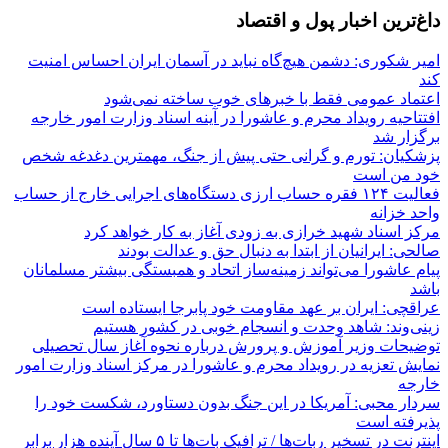
داغ‌ترین اخبار پول و اقتصاد
امیر شکوری: دشمن هیچ‌گاه نباید در آسمان ایران احساس امنیت
کند
اعتماد عمومی فقط با خبرهای خوب ساخته نمی‌شود
افتتاحیه رویداد محرم و عاشورا در آینه اسناد وزارت امور خارجه
برگزار شد
پزشکیان: تورم و گرانی حتی پیش از جنگ، مهمترین دغدغه شخص
خود من است
فعالیت ۱۲۴ فقره حساب ارزی دستگاه‌های اجرایی خارج از حساب
واحد خزانه
مرکز اسناد شهید خرازی به زودی آغاز به کار خواهد کرد
صالحی: ایرانیان از ابتدا به دنبال حق و عدالت بودند
پیام عاشورا می‌تواند زمینه‌ساز اتحاد و همبستگی بیشتر مسلمانان
باشد
عراقچی: ایران بر عهد مقاومت خود پابرجا ایستاده است
زینی‌وند: شاهد وحدت و انسجام خوبی در کشور هستیم
توضیحات وزیر آموزش و پرورش درباره نحوه آغاز سال تحصیلی
نمایش تعزیه در رویداد محرم و عاشورا در مرکز اسناد وزارت امور
خارجه
سردار محبی: آمریکا در این جنگ بدون دستاورد، شکست خود را
پذیرفته است
اینترنت در تسخیر ربات‌ها / ترافیک بات‌ها تا ۵ سال آینده هزار برابر