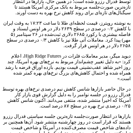
توسط فدرال رزرو شده است؛ در همین حال، بازارها در انتظار
تازه‌ترین صورت‌جلسه مربوط به بانک مرکزی آمریکا هستند تا
سیگنال‌های تازه‌ای برای روند کاهش نرخ بهره به دست آورند.
به نوشته رویترز، قیمت لحظه‌ای طلا تا ساعت ۱۷:۲۳ به وقت ایران
با کاهش ۰/۲ درصدی در سطح ۲۶۳۹ دلار در هر اونس ایستاد و
فاصله بیشتری با رکورد ۲۶۸۵ دلاری ثبت‌شده در ۲۶ سپتامبر (۵
مهر) پیدا کرد. معاملات آتی طلا نیز با کاهش ۰/۳ درصدی در سطح
۲۶۵۸ دلار در هر اونس قرار گرفت.
دیوید میگر، مدیر معاملات فلزات در High Ridge Futures، اعلام
کرد: «به دلیل تغییر چشم‌انداز مربوط به نرخ‌های بهره آمریکا، چند
روز اخیر شاهد عقب‌نشینی قیمت بودیم. بازده اوراق قرضه با رشد
همراه شده و احتمال کاهش‌های بزرگ نرخ‌های بهره کمتر شده
است.»
در حال حاضر بازارها شانس کاهش نیم درصدی نرخ‌های بهره توسط
فدرال رزرو در جلسه نوامبر را به دلیل گزارش قوی بازار کار
آمریکا که اخیرا منتشر شده، منتفی می‌دانند. اکنون شانس کاهش
۰/۲۵ درصدی نرخ بهره در سطح ۸۷ درصد است.
بازارها در انتظار صورت‌جلسه تازه‌ترین جلسه‌ سیاستی فدرال رزرو
هستند که قرار است در روز چهارشنبه منتشر شود. آن‌ها همچنین بر
داده‌های شاخص قیمت مصرف‌کننده در آمریکا و شاخص قیمت