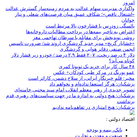
امروز
واگذاری مدیریت سهام عدالت به مردم زمینه‌ساز گسترش عدالت
«اشتغال ناقص»؛ شکاف عمیق میان فرصت‌های شغلی و نیاز
جوانان
یائسگی زودرس با فشارخون بالا مرتبط است
اعتراض به تأخیر بیمه‌ها در پرداخت مطالبات داروخانه‌ها
روشی نویدبخش برای مقابله با سرطان تهاجمی مغز
«خشایار گریچ» مدیر جدید گردشگری اروند شد/ ضرورت تاسیس
انجمن صنفی دفاتر هوایی و گردشگری
دلار ۴ درصد ریخت، ۲۰۷ فقط ۲.۹ درصد / خودرو زیر فشار دلار
کوتاه می‌آید؟
۴۸ سال کار برای خرید یک تویوتا کمری
عمو پورنگ در مرکز طبی کودکان+ عکس
مخبر: قلمِ خبرنگارِ ایرانی، از سلاح دشمن، کاراتر است
پزشکیان: هرگز استعفا نداده‌ام و نخواهم داد
تصویر جدیدی از رهبر معظم انقلاب امام سید مجتبی خامنه‌ای
پزشکیان: هیچ دولتی به اندازه ما در جهت سیاست‌های رهبری قدم
برنداشت
پزشکیان: هیچ امتیازی در تفاهم‌نامه ندادیم
اقتصاد دولتی :
بانک، بیمه و بودجه
صنعت و معدن و تجارت