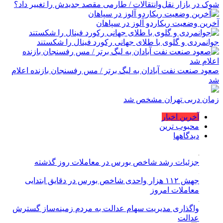
شوک در بازار نقل‌وانتقالات / طارمی مقصد جدیدش را تغییر داد؟
آخرین وضعیت ریکاردو آلوز در سپاهان
جوانمردی و گلوی با طلای جهانی رکورد فینال را شکستند
صعود صنعت نفت آبادان به لیگ برتر / مس رفسنجان بازنده اعلام
شد
زمان دربی تهران مشخص شد
آخرین اخبار
محبوب ترین
دیدگاهها
جزئیات رشد شاخص بورس در معاملات روز گذشته
جهش ۱۱۲ هزار واحدی شاخص بورس در دقایق ابتدایی
معاملات امروز
واگذاری مدیریت سهام عدالت به مردم زمینه‌ساز گسترش
عدالت