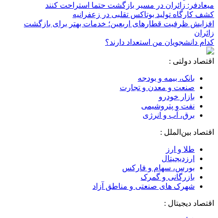
میعادفر: زائران در مسیر بازگشت حتما استراحت کنند
کشف کارگاه تولید بوتاکس تقلبی در زعفرانیه
افزایش ظرفیت قطارهای اربعین؛ خدمات بهتر برای بازگشت
زائران
کدام دانشجویان من استعداد دارند؟
اقتصاد دولتی :
بانک، بیمه و بودجه
صنعت و معدن و تجارت
بازار خودرو
نفت و پتروشیمی
برق، آب و انرژی
اقتصاد بین‌الملل :
طلا و ارز
ارزدیجیتال
بورس، سهام و فارکس
بازرگانی و گمرک
شهرک های صنعتی و مناطق آزاد
اقتصاد دیجیتال :