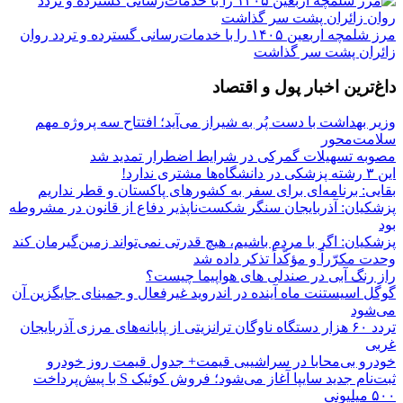
مرز شلمچه اربعین ۱۴۰۵ را با خدمات‌رسانی گسترده و تردد روان
زائران پشت سر گذاشت
داغ‌ترین اخبار پول و اقتصاد
وزیر بهداشت با دست پُر به شیراز می‌آید؛ افتتاح سه پروژه مهم
سلامت‌محور
مصوبه تسهیلات گمرکی در شرایط اضطرار تمدید شد
این ۳ رشته پزشکی در دانشگاه‌ها مشتری ندارد!
بقایی: برنامه‌ای برای سفر به کشورهای پاکستان و قطر نداریم
پزشکیان: آذربایجان سنگر شکست‌ناپذیر دفاع از قانون در مشروطه
بود
پزشکیان: اگر با مردم باشیم، هیچ قدرتی نمی‌تواند زمین‌گیرمان کند
وحدت مکرّراً و مؤکّداً تذکر داده شد
راز رنگ آبی در صندلی های هواپیما چیست؟
گوگل اسیستنت ماه آینده در اندروید غیرفعال و جمینای جایگزین آن
می‌شود
تردد ۶۰ هزار دستگاه ناوگان ترانزیتی از پایانه‌های مرزی آذربایجان
‌غربی
خودرو بی‌محابا در سراشیبی قیمت+ جدول قیمت روز خودرو
ثبت‌نام جدید سایپا آغاز می‌شود؛ فروش کوئیک S با پیش‌پرداخت
۵۰۰ میلیونی