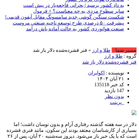
به دادِ کشور برسید | بحرانی فاجعه‌بار در پیش است
سایر سطوح مزدی به چه معناست؟ + فرمول
شکست سنگین گوشی جدید سامسونگ مقابل آیفون قدیمی!
پیشرفت ۵۰ درصدی طرح توسعه ناحیه صنعتی مروست
صنعت هوانوردی کشور به حالت آماده باش درآمد
مسیر شما
طلا و ارز
» فنر فشرده‌شده دلار باز شد
گروه :
طلا و ارز
فنر فشرده‌شده دلار باز شد
نویسنده :
اکوایران
۲۱ آبان ۱۴۰۴
کد خبر 135118
147 بازدید
بدون نظر
پرینت
دلار در سه هفته گذشته رفتاری آرام و بدون نوسان داشت؛ اما
بسیاری از کارشناسان معتقد بودند این سکون، مانند فنری فشرده
است که با یک خبر باز می‌شود. دیروز سه‌شنبه ۲۰ آبان، پس از ۲۶