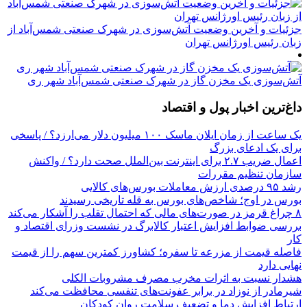
جزئیات و آخرین وضعیت آتش‌سوزی در شهرک صنعتی شمس‌آباد از
زبان رئیس اورژانس تهران
آتش‌سوزی یک مخزن گاز در شهرک صنعتی شمس‌آباد شهر ری
داغ‌ترین اخبار پول و اقتصاد
یک ساعت از زمان ایلان ماسک ۱۰۰ میلیون دلار می‌ارزد؟ / پاسخی
برای یک ادعای بزرگ
اعمال ضریب ۲.۷ برای اینترنت بین‌الملل صحت دارد؟ / واکنش
سازمان تنظیم مقررات
رشد ۹۵ درصدی ارزش معاملات بورس‌های کالایی
بورس در اوج؛ شاخص‌های بورس به قله تاریخی رسیدند
۸ چراغ قرمز در صورت‌های مالی که احتمال تقلب را آشکار می‌کند
بررسی ضوابط افزایش اعتبار کالابرگ در نشست وزرای اقتصاد و
کار
فاصله قیمت از مزرعه تا سفره؛ کشاورز کمترین سهم را از قیمت
نهایی دارد
هشدار نسبت به اثرات مخرب مصرف مشروبات الکلی
شیرمادر از نوزاد در برابر عفونت‌های تنفسی محافظت می‌کند
ارتباط افزایش دما و تضعیف سلامت روان کودکان