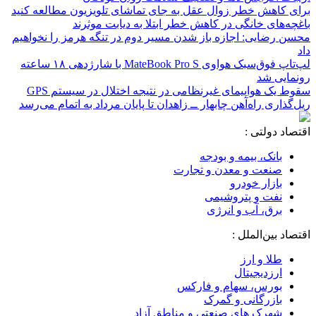
برای کاهش خطر زوال عقل به جای تماشای تلویزیون مطالعه کنید
باغچه‌های خانگی در کاهش خطر ابتلا به دیابت موثرند
محسن رضایی: اجازه باز شدن مسیر دوم در تنگه هرمز را نخواهیم
داد
لپ‌تاپ فوق‌سبک هواوی MateBook Pro S با شارژدهی ۱۸ ساعته
رونمایی شد
سقوط یک هواپیمای غیرنظامی در نتیجه اختلال در سیستم‌ GPS
ریل‌گذاری راه‌آهن چابهار ــ زاهدان تا پایان مرداد به اتمام می‌رسد
اقتصاد دولتی :
بانک، بیمه و بودجه
صنعت و معدن و تجارت
بازار خودرو
نفت و پتروشیمی
برق، آب و انرژی
اقتصاد بین‌الملل :
طلا و ارز
ارزدیجیتال
بورس، سهام و فارکس
بازرگانی و گمرک
شهرک های صنعتی و مناطق آزاد