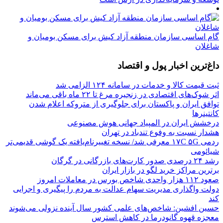
گام اساسی سازمان منطقه آزاد کیش برای مسکن بومیان و
شاغلان
داغ‌ترین اخبار پول و اقتصاد
ثبت قیمت کالا و خدمات در سامانه ۱۲۴ الزامی شد
اثر شوک‌های اقتصادی در زنجیره مرغ تا ۲۲ ماه باقی می‌ماند
توافق ایران و پاکستان برای جلوگیری از متروکه اعلام شدن
کانتینرها
درخشش ایران در المپیاد جهانی هوش مصنوعی
هشدار نسبت به وفوع تندباد در تهران
ردمی ۱۷C ۵G معرفی شد/ نسخه تغییرنام‌یافته یک گوشی قدیمی‌تر
شیائومی
رشد ۲۴ درصدی صدور کارت‌های بازرگانی در گرگان
برترین مراکز خرید لگو در بازار ایران
صعود ۱۱۲ هزار واحدی شاخص بورس در معاملات امروز
دولت واگذاری مدیریت سهام عدالت به مردم را پیگیری و اجرایی
کند
حسین افشین: شاخص‌های علمی کشور سال آینده نزولی می‌شوند
معجزه قهوه گانودرما در کاهش استرس