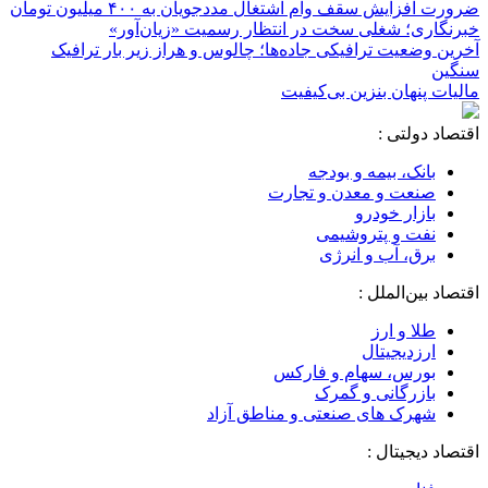
ضرورت افزایش سقف وام اشتغال مددجویان به ۴۰۰ میلیون تومان
خبرنگاری؛ شغلی سخت در انتظار رسمیت «زیان‌آور»
آخرین وضعیت ترافیکی جاده‌ها؛ چالوس و هراز زیر بار ترافیک
سنگین
مالیات پنهان بنزین بی‌کیفیت
اقتصاد دولتی :
بانک، بیمه و بودجه
صنعت و معدن و تجارت
بازار خودرو
نفت و پتروشیمی
برق، آب و انرژی
اقتصاد بین‌الملل :
طلا و ارز
ارزدیجیتال
بورس، سهام و فارکس
بازرگانی و گمرک
شهرک های صنعتی و مناطق آزاد
اقتصاد دیجیتال :