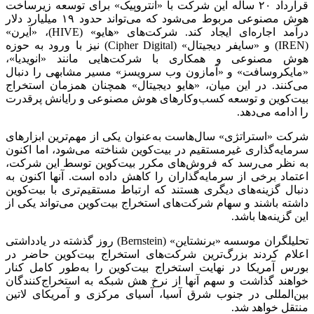
قرارداد ۲۰ ساله این شرکت با «آنتروپیک» برای توسعه زیرساخت
هوش مصنوعی مربوط می‌شود که می‌تواند حدود ۱۹ میلیارد دلار
درآمد اجاره‌ای ایجاد کند. شرکت‌های «هایو» (HIVE)، «آیرن»
(IREN) و «سایفر دیجیتال» (Cipher Digital) نیز با ورود به حوزه
هوش مصنوعی و همکاری با شرکت‌هایی مانند «انویدیا»،
«مایکروسافت» و «آمازون وب سرویسز» مسیر مشابهی را دنبال
می‌کنند. در این میان، «هایو دیجیتال» همچنان همزمان استخراج
بیت‌کوین و توسعه کسب‌وکارهای هوش مصنوعی و رایانش پرقدرت
را ادامه می‌دهد.
شرکت «استراتژی» سال‌هاست به‌عنوان یکی از مهم‌ترین ابزارهای
سرمایه‌گذاری غیرمستقیم در بیت‌کوین شناخته می‌شود، اما اکنون
به نظر می‌رسد که فروش‌های مکرر بیت‌کوین توسط این شرکت،
اعتماد برخی از سرمایه‌گذاران را کاهش داده است. آنها اکنون به
دنبال گزینه‌های دیگری هستند که ارتباط مستقیم‌تری با بیت‌کوین
داشته باشند و سهام شرکت‌های استخراج بیت‌کوین می‌تواند یکی از
این گزینه‌ها باشد.
تحلیلگران موسسه «برنشتاین» (Bernstein) روز گذشته در یادداشتی
اعلام کردند بزرگ‌ترین شرکت‌های استخراج بیت‌کوین حاضر در
بورس آمریکا در نهایت استخراج بیت‌کوین را به‌طور کامل کنار
خواهند گذاشت و سهم آنها از نرخ هش شبکه به استخراج‌کنندگان
بین‌المللی در جنوب شرق آسیا، آسیای مرکزی و آمریکای لاتین
منتقل خواهد شد.