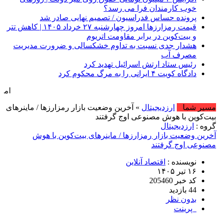
خوب کارمندان فرا می رسد؟
پرونده حساس فدراسیون / تصمیم نهایی صادر شد
قیمت رمزارزها امروز چهارشنبه ۲۷ خرداد ۱۴۰۵ | کاهش تتر
و بیت‌کوین در برابر مقاومت اتریوم
هشدار جدی نسبت به تداوم خشکسالی و ضرورت مدیریت
مصرف آب
رئیس ستاد ارتش اسرائیل تهدید کرد
دادگاه کویت ۴ ایرانی را به مرگ محکوم کرد
امروز : شنبه, ۱۷ مرداد , ۱۴۰۵ .::. برابر با :  August , 2026
مسیر شما
ارزدیجیتال
» آخرین وضعیت بازار رمزارزها / ماینرهای
بیت‌کوین با هوش مصنوعی اوج گرفتند
گروه :
ارزدیجیتال
آخرین وضعیت بازار رمزارزها / ماینرهای بیت‌کوین با هوش
مصنوعی اوج گرفتند
نویسنده :
اقتصاد آنلاین
۱۶ تیر ۱۴۰۵
کد خبر 205460
44 بازدید
بدون نظر
پرینت