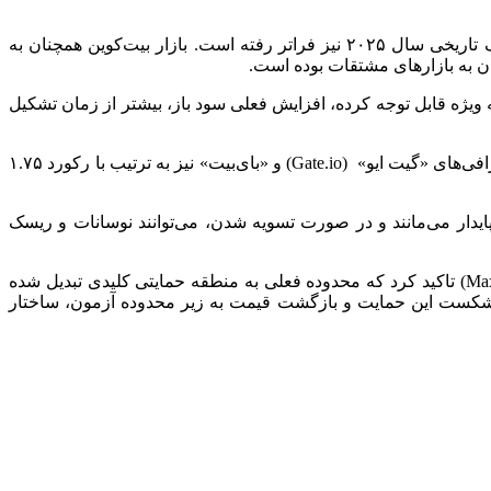
«دارکفاست» (Darkfost)، تحلیلگر پلتفرم «کریپتو کوانت» اظهار کرد: رشد فعلی سود باز معاملات بیت‌کوین حتی از دوره شکل‌گیری سقف تاریخی سال ۲۰۲۵ نیز فراتر رفته است. بازار بیت‌کوین همچنان به
ن به بازارهای مشتقات بوده است.
 ویژه قابل توجه کرده، افزایش فعلی سود باز، بیشتر از زمان تشکیل
از نظر توزیع سرمایه، صرافی «بایننس» با سهم ۳۴ درصدی و میانگین ماهانه ۲.۵ میلیارد دلاری در رتبه نخست قرار دارد. در همین حال، صرافی‌های «گیت ایو» (Gate.io) و «بای‌بیت» نیز به ترتیب با رکورد ۱.۷۵
ایدار می‌مانند و در صورت تسویه شدن، می‌توانند نوسانات و ریسک
تردیینگ ویو گزارش کرد، اکنون، قیمت بیت‌کوین در مرحله آزمون مجدد حساس به سر می‌برد. معامله‌گری با نام «مکس تریدز» (Max Trades) تاکید کرد که محدوده فعلی به منطقه حمایتی کلیدی تبدیل شده
سمت مقاومت ۸۲ هزار و ۸۰۰ دلار افزایش می‌یابد، اما در صورت شکست این حمایت و بازگشت قیمت به زیر محدوده آزمون، ساختار