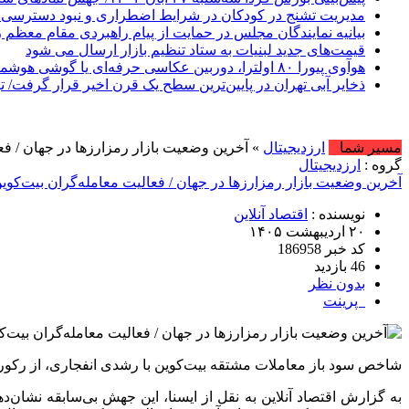
مدیریت تشنج در کودکان در شرایط اضطراری و نبود دسترسی
بیانیه نمایندگان مجلس در حمایت از پیام راهبردی مقام معظم 
قیمت‌های جدید لبنیات به ستاد تنظیم بازار ارسال می شود
هوآوی پیورا ۸۰ اولترا، دوربین عکاسی حرفه‌ای یا گوشی هوشمند؟
ذخایر آبی تهران در پایین‌ترین سطح یک قرن اخیر قرار گرفت/ 
مسیر شما
ارزدیجیتال
» آخرین وضعیت بازار رمزارزها در جهان / فع
گروه :
ارزدیجیتال
آخرین وضعیت بازار رمزارزها در جهان / فعالیت معامله‌گران بیت‌کوی
نویسنده :
اقتصاد آنلاین
۲۰ اردیبهشت ۱۴۰۵
کد خبر 186958
46 بازدید
بدون نظر
پرینت
شاخص سود باز معاملات مشتقه بیت‌کوین با رشدی انفجاری، از رکوردهای ثبت‌ شده در اوج قیمتی سال ۲۰۲۵ عبور کرد
به گزارش اقتصاد آنلاین به نقل از ایسنا، این جهش بی‌سابقه نشا