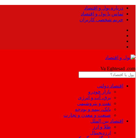
درباره پول و اقتصاد
تماس با پول و اقتصاد
حریم شخصی کاربران
Pool
Va Eghtesad
.com
اقتصاد دولتی
بازار خودرو
برق، آب و انرژی
نفت و پتروشیمی
بانک، بیمه و بودجه
صنعت و معدن و تجارت
اقتصاد بین الملل
طلا و ارز
ارزدیجیتال