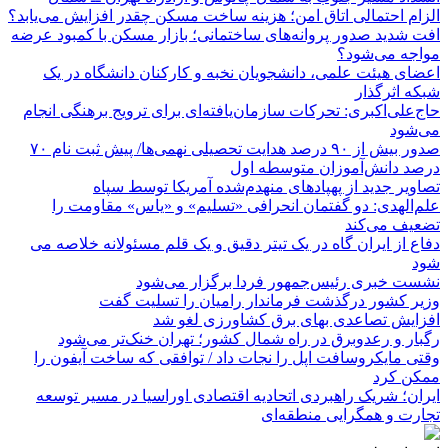
الزام احتمالی اتاق امن؛ هزینه ساخت مسکن چقدر افزایش می‌یابد؟
افت شدید صدور پروانه‌های ساختمانی؛ بازار مسکن با کمبود عرضه
مواجه می‌شود؟
اعضای هیئت علمی، دانشجویان نخبه و کارکنان دانشگاه در یک
شبکه‌ اثرگذار
حاج‌علی‌اکبری: تحرکات سازمان‌یافته‌ای برای ترویج برهنگی انجام
می‌شود
صدور بیش از ۹۰ درصد هدایت تحصیلی نهمی‌ها/ پیش ثبت نام ۷۰
درصد دانش‌آموزان متوسطه اول
تصاویر جدید از پهپادهای منهدم‌شده آمریکا توسط سپاه
علم‌الهدی: دو گفتمان انحرافی «تسلیم» و «یاس» مقاومت را
تضعیف می‌کند
دفاع از ایران گاه در یک تیتر دقیق و یک قلم مسئولانه خلاصه می
شود
نشست خبری رئیس‌جمهور فردا برگزار می‌شود
وزیر کشور درگذشت فرماندار رامیان را تسلیت گفت
افزایش تصاعدی بهای برق کشاورزی لغو شد
رگبار و رعدوبرق در راه شمال کشور؛ تهران خنک‌تر می‌شود
وقتی مایکروسافت اپل را نجات داد / توافقی که ساخت آیفون را
ممکن کرد
ایران؛ شریک راهبردی اتحادیه اقتصادی اوراسیا در مسیر توسعه
تجارت و همگرایی منطقه‌ای