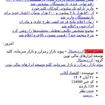
رقم نهایی عیدی بازنشستگان مشخص شد
واریز یارانه یک میلیونی کودکان کلید خورد
از ۵۲۰ هزار تا ۲ میلیون و ۶۰۰ هزار تومان | اعتبار جدید برای
بازنشستگان واریز شد
زمان اعلام نتایج قرعه کشی طرح عادی و مادران
ایران‌خودرو اعلام شد
مجمع تشخیص تکلیف تعطیلی پنجشنبه‌ها را روشن کرد
مرغ منجمد چند؟ | قیمت مصوب بالاخره اعلام شد
امروز : جمعه, ۱۶ مرداد , ۱۴۰۵ .::. برابر با : Friday, 7 August , 2026 .::. اخبار منتشر شده : 
مسیر شما
ارزدیجیتال
» پیوند بازار رمزارز و بازار سرمایه، کلید
توسعه ابزارهای مالی نوین
گروه :
ارزدیجیتال
پیوند بازار رمزارز و بازار سرمایه، کلید توسعه ابزارهای مالی نوین
نویسنده :
اقتصاد آنلاین
۲۱ آبان ۱۴۰۴
کد خبر 134988
120 بازدید
بدون نظر
پرینت