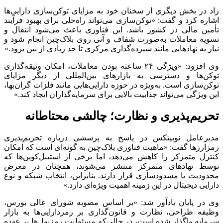
راد در بخش دیگری از سخنان خود به مزایای توکن‌سازی دارایی‌ها
اشاره کرد و گفت: «توکن‌سازی می‌تواند راه‌حلی برای بهبود فرآیند
تأمین مالی در کشور باشد. این فناوری باعث می‌شود انتقال و
تسویه معاملات به‌صورت شفاف و آنی روی بلاک‌چین انجام شود و
نیاز به نهادهایی مانند سپرده‌گذاری مرکزی تا حد زیادی از بین برود.»
وی افزود: «ویژگی ۲۴ ساعته بودن معاملات، امکان وثیقه‌گذاری
توکن‌ها و دسترسی به بازارهای بین‌المللی از دیگر مزایای
توکن‌سازی است. به‌ویژه در حوزه دارایی‌هایی مانند فلزات گران‌بها،
این ویژگی می‌تواند جذابیت بالایی برای سرمایه‌گذاران ایجاد کند.»
تحریم‌پذیری و نظارت؛ چالشی محتاطانه
مدیرعامل نوبیتکس در پاسخ به پرسشی درباره تحریم‌پذیری
رمزارزها گفت: «ماهیت فناوری بلاک‌چین به گونه‌ای است که امکان
کنترل متمرکز را کاهش می‌دهد، اما برخی از استیبل‌کوین‌ها که
توسط نهادهای متمرکز منتشر می‌شوند، همچنان در معرض
محدودیت یا مسدودسازی قرار دارند. بنابراین، انتخاب شبکه و نوع
دارایی دیجیتال در این زمینه اهمیت ویژه‌ای دارد.»
وی در پایان یادآور شد: «بر اساس مصوبه شورای عالی بورس،
وظیفه طراحی، نظارت و قانون‌گذاری بر رمزدارایی‌ها به بازار
سرمایه واگذار شده است، در حالی‌که مسئولیت رمزپول‌ها بر عهده