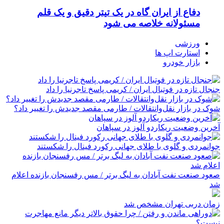
دفاع از ایران گاه در یک تیتر دقیق و یک قلم
مسئولانه خلاصه می شود
ورزشی
استارت اپ ها
بازار خودرو
جنجال تازه در فوتبال ایران / کریمی پاسخ تاجرنیا را داد
شوک در بازار نقل‌وانتقالات / طارمی مقصد جدیدش را تغییر داد؟
آخرین وضعیت ریکاردو آلوز در سپاهان
جوانمردی و گلوی با طلای جهانی رکورد فینال را شکستند
صعود صنعت نفت آبادان به لیگ برتر / مس رفسنجان بازنده اعلام
شد
زمان دربی تهران مشخص شد