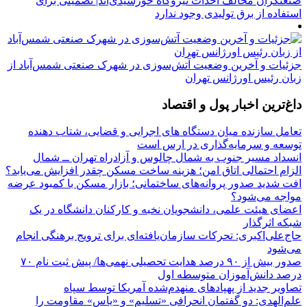
صنعتگران مخالف احداث نیروگاه خورشیدی‌اند| تضمینی برای
استفاده از برق تولیدی وجود ندارد
جزئیات و آخرین وضعیت آتش‌سوزی در شهرک صنعتی شمس‌آباد از
زبان رئیس اورژانس تهران
داغ‌ترین اخبار پول و اقتصاد
تعامل سازنده میان دستگاه‌ های اجرایی و قضایی، شتاب‌ دهنده
توسعه و سرمایه‌گذاری در ارس است
انسداد مسیر جنوب به شمال چالوس و آزادراه تهران ــ شمال
الزام احتمالی اتاق امن؛ هزینه ساخت مسکن چقدر افزایش می‌یابد؟
افت شدید صدور پروانه‌های ساختمانی؛ بازار مسکن با کمبود عرضه
مواجه می‌شود؟
اعضای هیئت علمی، دانشجویان نخبه و کارکنان دانشگاه در یک
شبکه‌ اثرگذار
حاج‌علی‌اکبری: تحرکات سازمان‌یافته‌ای برای ترویج برهنگی انجام
می‌شود
صدور بیش از ۹۰ درصد هدایت تحصیلی نهمی‌ها/ پیش ثبت نام ۷۰
درصد دانش‌آموزان متوسطه اول
تصاویر جدید از پهپادهای منهدم‌شده آمریکا توسط سپاه
علم‌الهدی: دو گفتمان انحرافی «تسلیم» و «یاس» مقاومت را