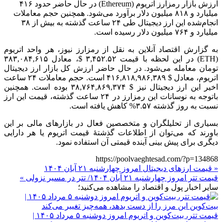
ارزش بازار رمزارز اتریوم (Ethereum) در حال حاضر حدود ۴۱۶
میلیارد و ۸۱۸ میلیون دلار برآورد می‌شود. همچنین حجم معاملات
انجام‌شده این ارز دیجیتال طی ۲۴ ساعت گذشته به بیش از ۳۸
میلیارد و ۷۶۴ میلیون دلار رسیده است.
به گزارش اقتصاد آنلاین به نقل از رمزارز نیوز، هر واحد اتریوم
(ETH) در این لحظه با قیمت ۳,۴۵۲.۵۲ $، معادل ۳۸۳,۰۸۴,۶۱۵
تومان معامله می‌شود. در حال حاضر ارزش کل بازار ارز دیجیتال
اتریوم، معادل $ ۴۱۶,۸۱۸,۹۸۶,۳۸۹ است. حجم معاملات ۲۴ ساعت
اخیر این ارز دیجیتال نیز $ ۳۸,۷۶۴,۸۶۹,۳۷۴ بوده است. همچنین
باتوجه به نوسانات این رمزارز در ۲۴ ساعت گذشته، قیمت این ارز
نسبت به روز گذشته ۳.۵۷% کاهش یافته است.
بسیاری از تحلیلگران و متخصصین فعال در بازار‌های مالی بر این
باورند که می‌توان از اطلاعات گذشتۀ قیمت اتریوم یا هر دارایی
دیگری برای پیش بینی آینده قیمتی آن استفاده نمود.
https://poolvaeghtesad.com/?p=134868
« قیمت ارز‌های دیجیتال امروز چهارشنبه ۲۱ آبان ۱۴۰۴
قیمت تتر امروز چهارشنبه ۲۱ آبان ۱۴۰۴/ تتر در مسیر نزولی »
سایر اخبار پول و اقتصاد را مشاهده می‌کنید؛
قیمت تتر، بیت‌کوین و اتریوم امروز دوشنبه ۵ مرداد ۱۴۰۵ |