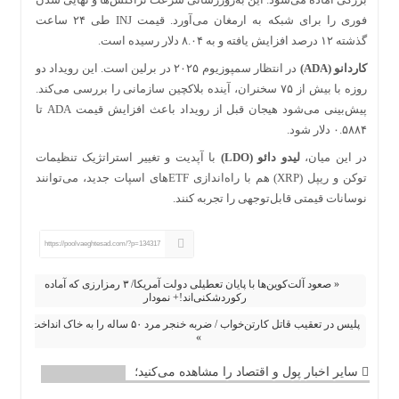
فوری را برای شبکه به ارمغان می‌آورد. قیمت INJ طی ۲۴ ساعت
گذشته ۱۲ درصد افزایش یافته و به ۸.۰۴ دلار رسیده است.
کاردانو (ADA)
در انتظار سمپوزیوم ۲۰۲۵ در برلین است. این رویداد دو
روزه با بیش از ۷۵ سخنران، آینده بلاکچین سازمانی را بررسی می‌کند.
پیش‌بینی می‌شود هیجان قبل از رویداد باعث افزایش قیمت ADA تا
۰.۵۸۸۴ دلار شود.
در این میان،
لیدو دائو (LDO)
با آپدیت و تغییر استراتژیک تنظیمات
توکن و ریپل (XRP) هم با راه‌اندازی ETF‌های اسپات جدید، می‌توانند
نوسانات قیمتی قابل‌توجهی را تجربه کنند.
https://poolvaeghtesad.com/?p=134317
« صعود آلت‌کوین‌ها با پایان تعطیلی دولت آمریکا/ ۳ رمزارزی که آماده
رکوردشکنی‌اند!+ نمودار
پلیس در تعقیب قاتل کارتن‌خواب / ضربه خنجر مرد ۵۰ ساله را به خاک انداخت
»
سایر اخبار پول و اقتصاد را مشاهده می‌کنید؛