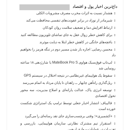
داغ‌ترین اخبار پول و اقتصاد
هشدار نسبت به اثرات مخرب مصرف مشروبات الکلی
شیرمادر از نوزاد در برابر عفونت‌های تنفسی محافظت می‌کند
ارتباط افزایش دما و تضعیف سلامت روان کودکان
برای کاهش خطر زوال عقل به جای تماشای تلویزیون مطالعه کنید
باغچه‌های خانگی در کاهش خطر ابتلا به دیابت موثرند
محسن رضایی: اجازه باز شدن مسیر دوم در تنگه هرمز را نخواهیم
داد
لپ‌تاپ فوق‌سبک هواوی MateBook Pro S با شارژدهی ۱۸ ساعته
رونمایی شد
سقوط یک هواپیمای غیرنظامی در نتیجه اختلال در سیستم‌ GPS
ریل‌گذاری راه‌آهن چابهار ــ زاهدان تا پایان مرداد به اتمام می‌رسد
توسعه انرژی پاک، عدالت یارانه‌ای و اصلاح مدیریت، سه محور
تحول اقتصادی
قالیباف: انتشار اخبار جعلی توسط ترامپ یک استراتژی شکست
خورده است
«کشمیری»؛ وقتی برچسب‌سازی جای نقد رسانه‌ای را می‌گیرد
استقرار تیم مشترک نظارتی سازمان هواپیمایی، بازرسی و
تعزیرات در عملیات پروازی اربعین