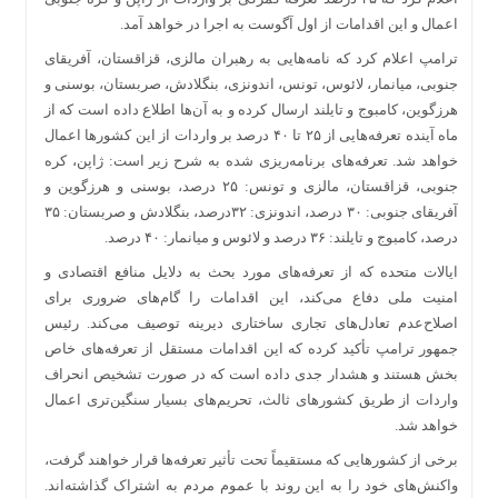
اعمال و این اقدامات از اول آگوست به اجرا در خواهد آمد.
ترامپ اعلام کرد که نامه‌هایی به رهبران مالزی، قزاقستان، آفریقای
جنوبی، میانمار، لائوس، تونس، اندونزی، بنگلادش، صربستان، بوسنی و
هرزگوین، کامبوج و تایلند ارسال کرده و به آن‌ها اطلاع داده است که از
ماه آینده تعرفه‌هایی از ۲۵ تا ۴۰ درصد بر واردات از این کشورها اعمال
خواهد شد. تعرفه‌های برنامه‌ریزی شده به شرح زیر است: ژاپن، کره
جنوبی، قزاقستان، مالزی و تونس: ۲۵ درصد، بوسنی و هرزگوین و
آفریقای جنوبی: ۳۰ درصد، اندونزی: ۳۲درصد، بنگلادش و صربستان: ۳۵
درصد، کامبوج و تایلند: ۳۶ درصد و لائوس و میانمار: ۴۰ درصد.
ایالات متحده که از تعرفه‌های مورد بحث به دلایل منافع اقتصادی و
امنیت ملی دفاع می‌کند، این اقدامات را گام‌های ضروری برای
اصلاح‌عدم تعادل‌های تجاری ساختاری دیرینه توصیف می‌کند. رئیس
جمهور ترامپ تأکید کرده که این اقدامات مستقل از تعرفه‌های خاص
بخش هستند و هشدار جدی داده است که در صورت تشخیص انحراف
واردات از طریق کشورهای ثالث، تحریم‌های بسیار سنگین‌تری اعمال
خواهد شد.
برخی از کشورهایی که مستقیماً تحت تأثیر تعرفه‌ها قرار خواهند گرفت،
واکنش‌های خود را به این روند با عموم مردم به اشتراک گذاشته‌اند.