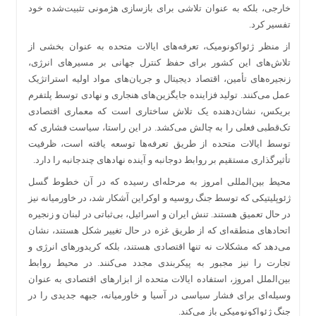
خارجی، بلکه به عنوان تلاشی برای بازسازی هژمونی تثبیت‌شده خود
تفسیر کرد.
از منظر ژئواکونومیک، تعرفه‌های ایالات متحده به عنوان بخشی از
تلاش‌های این کشور برای حفظ کنترل جهانی بر مسیرهای انرژی،
زنجیره‌های تأمین، اقتصاد دیجیتال و جریان‌های مواد اولیه استراتژیک
عمل می‌کنند. تولید فزاینده جایگزین‌های هنجاری و نهادی توسط پلتفرم
بریکس، نشان‌دهنده یک تلاش ساختاری است که معماری اقتصادی
تک‌قطبی فعلی را به چالش می‌کشد. در این راستا، سیاست فشاری که
توسط ایالات متحده از طریق تعرفه‌ها توسعه یافته است، ظرفیت
تأثیرگذاری مستقیم بر روابط دوجانبه و آینده نهادهای چندجانبه را دارد.
محیط بین‌المللی امروز به مرحله‌ای رسیده که در آن خطوط گسل
ژئوپلیتیکی که توسط جنگ روسیه و اوکراین آشکار شد، در خاورمیانه نیز
در حال تعمیق هستند. تنش ایران و اسرائیل، بی‌ثباتی در لبنان و زنجیره
اتحادهای منطقه‌ای که از طریق غزه در حال تغییر شکل هستند، نشان
می‌دهد که مشکلات نه تنها اقتصادی هستند، بلکه کریدورهای انرژی و
تجارت را نیز مجبور به پیکربندی مجدد می‌کنند. در محیط روابط
بین‌الملل امروز، استفاده ایالات متحده از ابزارهای اقتصادی به عنوان
وسیله‌ای برای فشار سیاسی در آسیا و خاورمیانه، جبهه جدیدی را در
جنگ ژئواکونومیکی باز می‌کند.