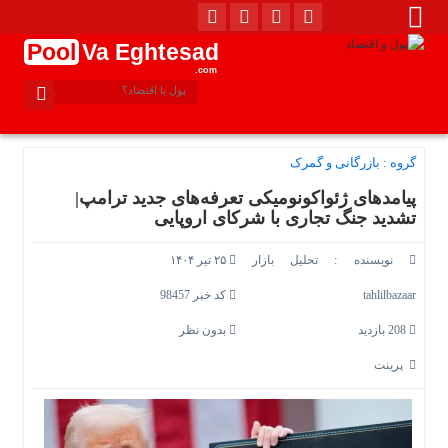
Pool
Va Eghtesad
.com
گروه :
بازرگانی و گمرک
پیامدهای ژئواکونومیکی تعرفه‌‎های جدید ترامپ|
تشدید جنگ تجاری با شرکای اروپایی
نویسنده :
تحلیل بازار
۲۵ تیر ۱۴۰۴
tahlilbazaar
کد خبر 98457
208 بازدید
بدون نظر
پرینت