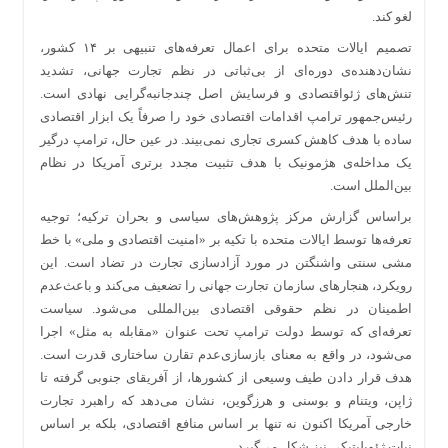
لغو کند.
تصمیم ایالات متحده برای اعمال تعرفه‌های تنبیهی بر ۱۴ کشور،
نشان‌دهنده‌ی دوره‌ای از بی‌ثباتی در نظم تجارت جهانی، تشدید
تنش‌های ژئواقتصادی و فرسایش اصل چندجانبه‌گرایی نهادی است.
رئیس‌جمهور ترامپ اقدامات اقتصادی خود را صرفاً یک ابزار اقتصادی
ساده با هدف کاهش کسری تجاری نمی‌بیند. در عین حال، ترامپ درگیر
یک مداخله‌ی هژمونیک با هدف تثبیت مجدد برتری آمریکا در نظام
بین‌الملل است.
براساس گزارش مرکز پژوهش‌های سیاسی و بحران ترکیه؛ توجیه
تعرفه‌ها توسط ایالات متحده با تکیه بر «امنیت اقتصادی و ملی» با خط
مشی سنتی واشنگتن در مورد آزادسازی تجارت در تضاد است. این
رویکرد، هنجارهای سازمان تجارت جهانی را تضعیف می‌کند و باعث‌عدم
اطمینان در نظم حقوقی اقتصادی بین‌المللی می‌شود. سیاست
تعرفه‌ای که توسط دولت ترامپ تحت عنوان «مقابله به مثل» اجرا
می‌شود، در واقع به معنای بازسازی‌عدم تقارن ساختاری قدرت است.
هدف قرار دادن طیف وسیعی از کشورها، از آفریقای جنوبی گرفته تا
ژاپن، ویتنام و بوسنی و هرزگوین، نشان می‌دهد که راهبرد تجارت
خارجی آمریکا اکنون نه تنها بر اساس منافع اقتصادی، بلکه بر اساس
نیات ژئوپلیتیکی نیز شکل می‌گیرد.