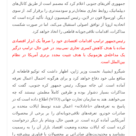
جمهوری آفریقای جنوبی اعلام کرد که مصمم است از طریق کانال‌های
دیپلماتیک، روابط تجاری متعادل‌تر و سودمندتری را برقرار کند. از سوی
دیگر، اورسولا فون در لاین، رئیس کمیسیون اروپا، تأکید کرده است که
اتحادیه اروپا از توافق اصولی استقبال می‌کند، اما در صورت شکست
مذاکرات، اقدامات تلافی‌جویانه قاطعی را اتخاذ خواهد کرد.
رئیس‌جمهور ترامپ اقدامات اقتصادی خود را صرفاً یک ابزار اقتصادی
ساده با هدف کاهش کسری تجاری نمی‌بیند. در عین حال، ترامپ درگیر
یک مداخله‌ی هژمونیک با هدف تثبیت مجدد برتری آمریکا در نظام
بین‌الملل است.
شیگرو ایشیبا، نخست وزیر ژاپن، اظهار داشت که توکیو قاطعانه از
منافع ملی خود دفاع خواهد کرد و برای هرگونه احتمال اعمال تعرفه
آماده است. لی جائه میونگ، رئیس جمهور کره جنوبی، گفت که
مذاکرات بسیار دشوار بوده و طرفین کاملاً مطمئن نیستند که چه
می‌خواهند. هند به سازمان تجارت جهانی (WTO) اطلاع داده است که در
پاسخ به تعرفه‌های «ناعادلانه» اعمال شده توسط ایالات متحده بر
صادرات خودرو، تعرفه‌های تلافی‌جویانه‌ای را بر برخی از محصولات
آمریکایی آماده کرده است. در همین حال، ویتنام بار دیگر درخواست
کرده است که ایالات متحده وضعیت اقتصاد بازار آن را به رسمیت
بشناسد و محدودیت‌های صادراتی بر محصولات با فناوری پیشرفته را