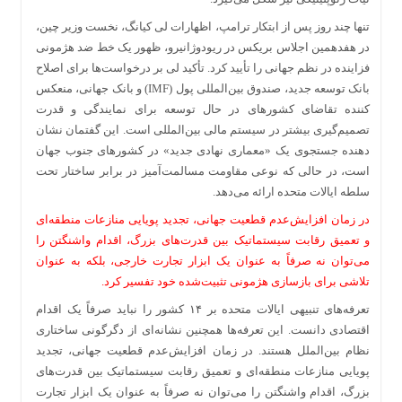
تنها چند روز پس از ابتکار ترامپ، اظهارات لی کیانگ، نخست وزیر چین،
در هفدهمین اجلاس بریکس در ریودوژانیرو، ظهور یک خط ضد هژمونی
فزاینده در نظم جهانی را تأیید کرد. تأکید لی بر درخواست‌ها برای اصلاح
بانک توسعه جدید، صندوق بین‌المللی پول (IMF) و بانک جهانی، منعکس
کننده تقاضای کشورهای در حال توسعه برای نمایندگی و قدرت
تصمیم‌گیری بیشتر در سیستم مالی بین‌المللی است. این گفتمان نشان
دهنده جستجوی یک «معماری نهادی جدید» در کشورهای جنوب جهان
است، در حالی که نوعی مقاومت مسالمت‌آمیز در برابر ساختار تحت
سلطه ایالات متحده ارائه می‌دهد.
در زمان افزایش‌عدم قطعیت جهانی، تجدید پویایی منازعات منطقه‌ای
و تعمیق رقابت سیستماتیک بین قدرت‌های بزرگ، اقدام واشنگتن را
می‌توان نه صرفاً به عنوان یک ابزار تجارت خارجی، بلکه به عنوان
تلاشی برای بازسازی هژمونی تثبیت‌شده خود تفسیر کرد.
تعرفه‌های تنبیهی ایالات متحده بر ۱۴ کشور را نباید صرفاً یک اقدام
اقتصادی دانست. این تعرفه‌ها همچنین نشانه‌ای از دگرگونی ساختاری
نظام بین‌الملل هستند. در زمان افزایش‌عدم قطعیت جهانی، تجدید
پویایی منازعات منطقه‌ای و تعمیق رقابت سیستماتیک بین قدرت‌های
بزرگ، اقدام واشنگتن را می‌توان نه صرفاً به عنوان یک ابزار تجارت