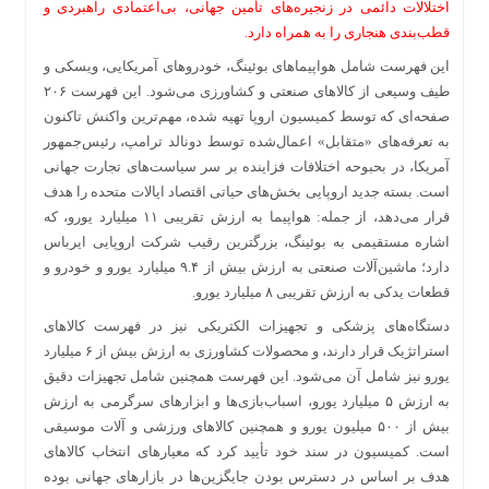
اختلالات دائمی در زنجیره‌های تأمین جهانی، بی‌اعتمادی راهبردی و
قطب‌بندی هنجاری را به همراه دارد.
این فهرست شامل هواپیماهای بوئینگ، خودروهای آمریکایی، ویسکی و
طیف وسیعی از کالاهای صنعتی و کشاورزی می‌شود. این فهرست ۲۰۶
صفحه‌ای که توسط کمیسیون اروپا تهیه شده، مهم‌ترین واکنش تاکنون
به تعرفه‌های «متقابل» اعمال‌شده توسط دونالد ترامپ، رئیس‌جمهور
آمریکا، در بحبوحه اختلافات فزاینده بر سر سیاست‌های تجارت جهانی
است. بسته جدید اروپایی بخش‌های حیاتی اقتصاد ایالات متحده را هدف
قرار می‌دهد، از جمله: هواپیما به ارزش تقریبی ۱۱ میلیارد یورو، که
اشاره مستقیمی به بوئینگ، بزرگترین رقیب شرکت اروپایی ایرباس
دارد؛ ماشین‌آلات صنعتی به ارزش بیش از ۹.۴ میلیارد یورو و خودرو و
قطعات یدکی به ارزش تقریبی ۸ میلیارد یورو.
دستگاه‌های پزشکی و تجهیزات الکتریکی نیز در فهرست کالاهای
استراتژیک قرار دارند، و محصولات کشاورزی به ارزش بیش از ۶ میلیارد
یورو نیز شامل آن می‌شود. این فهرست همچنین شامل تجهیزات دقیق
به ارزش ۵ میلیارد یورو، اسباب‌بازی‌ها و ابزارهای سرگرمی به ارزش
بیش از ۵۰۰ میلیون یورو و همچنین کالاهای ورزشی و آلات موسیقی
است. کمیسیون در سند خود تأیید کرد که معیارهای انتخاب کالاهای
هدف بر اساس در دسترس بودن جایگزین‌ها در بازارهای جهانی بوده