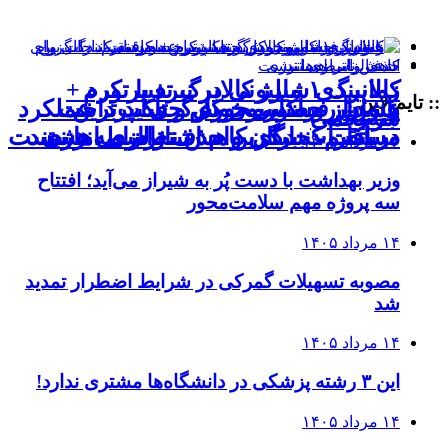
کالابرگ ۱ میلیونی در نبرد با تورم
زمانبندی شارژ کالابرگ تغییر کرد +
:: تایم لاین
بانوان روستایی خوش حساب‌ترین
هشدار فراکسیون کارگری: پرداخت
عبور از حضورمحوری و تاکید بر عملکرد
جزئیات
سه‌رقمی
در ادارات برای کاهش ناترازی انرژی
دریافت کنندگان وام‌ اشتغالزایی هستند
مستقیم، جایگزین حذف واسطه‌ها نیست
۱۴ مرداد ۱۴۰۵
وزیر بهداشت با دست پُر به شیراز می‌آید؛ افتتاح
سه پروژه مهم سلامت‌محور
۱۴ مرداد ۱۴۰۵
مصوبه تسهیلات گمرکی در شرایط اضطرار تمدید
شد
۱۴ مرداد ۱۴۰۵
این ۳ رشته پزشکی در دانشگاه‌ها مشتری ندارد!
۱۴ مرداد ۱۴۰۵