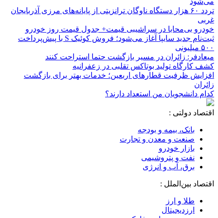
می‌شود
تردد ۶۰ هزار دستگاه ناوگان ترانزیتی از پایانه‌های مرزی آذربایجان
‌غربی
خودرو بی‌محابا در سراشیبی قیمت+ جدول قیمت روز خودرو
ثبت‌نام جدید سایپا آغاز می‌شود؛ فروش کوئیک S با پیش‌پرداخت
۵۰۰ میلیونی
میعادفر: زائران در مسیر بازگشت حتما استراحت کنند
کشف کارگاه تولید بوتاکس تقلبی در زعفرانیه
افزایش ظرفیت قطارهای اربعین؛ خدمات بهتر برای بازگشت
زائران
کدام دانشجویان من استعداد دارند؟
اقتصاد دولتی :
بانک، بیمه و بودجه
صنعت و معدن و تجارت
بازار خودرو
نفت و پتروشیمی
برق، آب و انرژی
اقتصاد بین‌الملل :
طلا و ارز
ارزدیجیتال