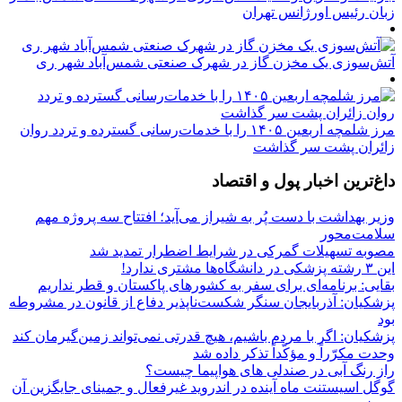
زبان رئیس اورژانس تهران
آتش‌سوزی یک مخزن گاز در شهرک صنعتی شمس‌آباد شهر ری
مرز شلمچه اربعین ۱۴۰۵ را با خدمات‌رسانی گسترده و تردد روان
زائران پشت سر گذاشت
داغ‌ترین اخبار پول و اقتصاد
وزیر بهداشت با دست پُر به شیراز می‌آید؛ افتتاح سه پروژه مهم
سلامت‌محور
مصوبه تسهیلات گمرکی در شرایط اضطرار تمدید شد
این ۳ رشته پزشکی در دانشگاه‌ها مشتری ندارد!
بقایی: برنامه‌ای برای سفر به کشورهای پاکستان و قطر نداریم
پزشکیان: آذربایجان سنگر شکست‌ناپذیر دفاع از قانون در مشروطه
بود
پزشکیان: اگر با مردم باشیم، هیچ قدرتی نمی‌تواند زمین‌گیرمان کند
وحدت مکرّراً و مؤکّداً تذکر داده شد
راز رنگ آبی در صندلی های هواپیما چیست؟
گوگل اسیستنت ماه آینده در اندروید غیرفعال و جمینای جایگزین آن