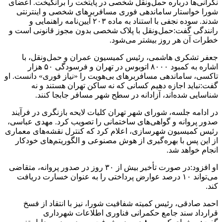
نگرانی‌ها درباره حمل‌ونقل شخصی در پایتخت را برانگیخت. اعضای
شورا خواستار ساماندهی فوری مسافربرهای شخصی و اینترنتی
شدند. سوده نجفی با استناد به ماده ۲۰۳ آیین‌نامه راهنمایی و
رانندگی گفت:حمل‌ونقل با پلاک شخصی بدون مجوز قانونی است و
خطرات آن هر روز بیشتر می‌شود.
جعفر تشکری هاشمی، رئیس کمیسیون عمران و حمل‌ونقل، با
اشاره به کمبود ۸۰۰۰ اتوبوس در تهران و فرسودگی ۵۰ هزار
تاکسی، ساماندهی مسافربرهای بی‌هویت را «نیاز فوری» دانست. او
گفت:نباید اجازه دهیم کسانی که نه ساکن تهران هستند و نه
شناسایی شده‌اند، آزادانه در سطح شهر مسافر جابجا کنند.
در ادامه جلسه، شورای شهر تهران کلیات لایحه بازنگری در فرآیند
صدور پروانه و گواهی‌های ساختمانی را تصویب کرد. مهدی عباسی،
رئیس کمیسیون شهرسازی، اعلام کرد که کنترل نقشه‌های معماری
از این پس با بهره‌گیری از هوش مصنوعی و الگوریتم‌های خودکار
انجام خواهد شد.
او افزود:در صورت تأخیر بیش از ۳۰ روز در صدور پروانه، متقاضی
می‌تواند ۱۰ درصد عوارض پرداختی را به عنوان خسارت دریافت
کند.
احمد صادقی، رئیس کمیته شفافیت شورا، نیز با انتقاد از فسخ
قرارداد سند جامع حکمرانی فناوری اطلاعات شهرداری