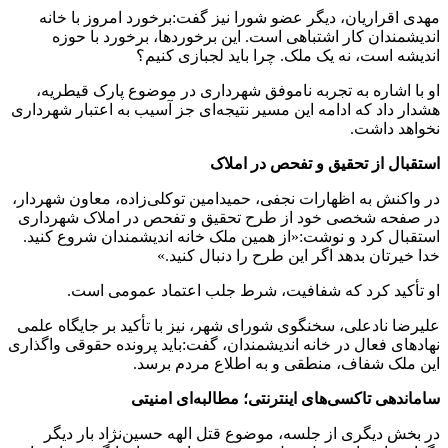
مهدی اقراریان، دیگر عضو شورا نیز گفت:برخورد امروز با خانه
اندیشمندان کار اشتباهی است. این برخوردها، برخورد با حوزه
اندیشه است، نه یک ملک. چرا باید لجبازی کنیم؟
او با اشاره به تجربه ناموفق شهرداری در موضوع پارک قیطریه،
هشدار داد که ادامه این مسیر نتیجه‌ای جز آسیب به اعتبار شهرداری
نخواهد داشت.
استقبال از تحقیق و تفحص در املاک
در واکنش به اظهارات نجفی، حمیدامین توکلی‌زاده، معاون شهردار،
در صفحه شخصی خود از طرح تحقیق و تفحص در املاک شهرداری
استقبال کرد و نوشت:«از همین ملک خانه اندیشمندان شروع کنید.
خدا خیرتان بدهد اگر این طرح را دنبال کنید.»
او تأکید کرد که شفافیت، شرط جلب اعتماد عمومی است.
علیرضا نادعلی، سخنگوی شورای شهر، نیز با تأکید بر جایگاه علمی
نهادهای فعال در خانه اندیشمندان، گفت:باید پرونده حقوقی واگذاری
این ملک شفاف، منطقی و به اطلاع مردم برسد.
ساماندهی تاکسی‌های اینترنتی؛ مطالبه‌ای امنیتی
در بخش دیگری از جلسه، موضوع قتل الهه حسین‌نژاد بار دیگر