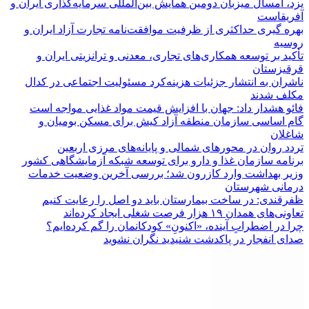
یزد، امسال میزبان دومین همایش بین‌المللی سرمایه‌گذاری ایران و
آفریقاست
بهره گیری حداکثری از ظرفیت موافقت‌نامه تجارت آزاد ایران و
روسیه
تأکید بر توسعه همکاری‌های تجاری، معدنی و ترانزیتی ایران و
قرقیزستان
ناشران به انتشار جزئیات هزینه‌کرد مسئولیت اجتماعی در کدال
مکلف شدند
فائو هشدار داد: جهان با افزایش قیمت مواد غذایی مواجه است
گام اساسی سازمان منطقه آزاد کیش برای مسکن بومیان و
شاغلان
تردد روان در محورهای شمالی و پایانه‌های مرزی اربعین
برنامه سازمان غذا و دارو برای توسعه شبکه آزمایشگاهی کشور
وزیر بهداشت وارد کازرون شد؛ بررسی آخرین وضعیت خدمات
درمانی شهرستان
ظفرقندی: در ساخت بیمارستان باید دو اصل را رعایت کنیم
تعاونی‌های همدان ۱۹ هزار فرصت شغلی ایجاد کرده‌اند
چرا در اضطرابِ آینده، «اکنونِ» کودکانمان را گم کرده‌ایم؟
صدای انفجار در پاکدشت شنیدید نگران نشوید