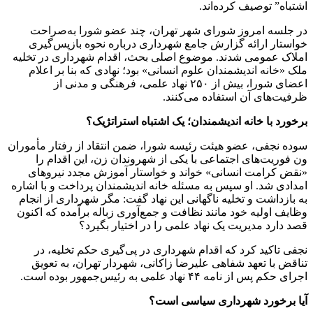
اشتباه” توصیف کرده‌اند.
در جلسه امروز شورای شهر تهران، چند عضو شورا به‌صراحت
خواستار ارائه گزارش جامع شهرداری درباره نحوه بازپس‌گیری
املاک عمومی شدند. موضوع اصلی بحث، اقدام شهرداری در تخلیه
ملک «خانه اندیشمندان علوم انسانی» بود؛ نهادی که بنا بر اعلام
اعضای شورا، بیش از ۲۵۰ نهاد علمی، فرهنگی و مدنی از
ظرفیت‌های آن استفاده می‌کنند.
برخورد با خانه اندیشمندان؛ یک اشتباه استراتژیک؟
سوده نجفی، عضو هیئت رئیسه شورا، ضمن انتقاد از رفتار مأموران
ون فوریت‌های اجتماعی با یکی از شهروندان زن، این اقدام را
«نقض کرامت انسانی» خواند و خواستار آموزش مجدد نیروهای
امدادی شد. او سپس به مسئله خانه اندیشمندان پرداخت و با اشاره
به بازداشت و تخلیه ناگهانی این نهاد گفت: مگر شهرداری از انجام
وظایف اولیه خود مانند نظافت و جمع‌آوری زباله برآمده که اکنون
قصد دارد مدیریت یک نهاد علمی را در اختیار بگیرد؟
نجفی تاکید کرد که اقدام شهرداری در پی‌گیری حکم تخلیه، در
تناقض با تعهد شفاهی علیرضا زاکانی، شهردار تهران، به تعویق
اجرای حکم پس از نامه ۴۴ نهاد علمی به رئیس‌جمهور بوده است.
آیا برخورد شهرداری سیاسی است؟