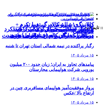
کالابرگ ۱ میلیونی در نبرد با تورم
زمانبندی شارژ کالابرگ تغییر کرد +
:: تایم لاین
بانوان روستایی خوش حساب‌ترین
هشدار فراکسیون کارگری: پرداخت
عبور از حضورمحوری و تاکید بر عملکرد
جزئیات
سه‌رقمی
در ادارات برای کاهش ناترازی انرژی
دریافت کنندگان وام‌ اشتغالزایی هستند
مستقیم، جایگزین حذف واسطه‌ها نیست
۱۵ مرداد ۱۴۰۵
رگبار پراکنده در نیمه شمالی استان تهران تا شنبه
۱۵ مرداد ۱۴۰۵
پیامدهای تجاوز به ایران؛ زیان حدود ۲۰۰ میلیون
یورویی شرکت هواپیمایی مجارستان
۱۵ مرداد ۱۴۰۵
پرواز موفقیت‌آمیز هواپیمای مسافربری چین در
ارتفاع بالا /عکس
۱۵ مرداد ۱۴۰۵