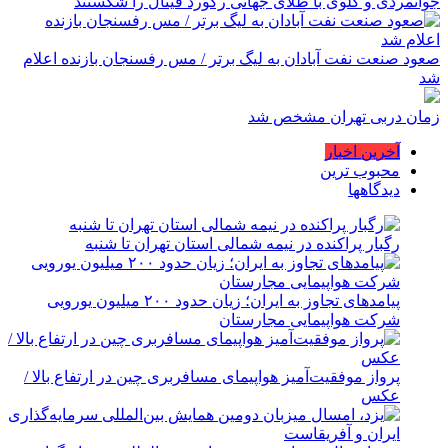
جوانمردی و گلوی با طلای جهانی رکورد فینال را شکستند
صعود صنعت نفت آبادان به لیگ برتر / مس رفسنجان بازنده اعلام
شد
زمان دربی تهران مشخص شد
آخرین اخبار
محبوب ترین
دیدگاهها
رگبار پراکنده در نیمه شمالی استان تهران تا شنبه
پیامدهای تجاوز به ایران؛ زیان حدود ۲۰۰ میلیون یورویی
شرکت هواپیمایی مجارستان
پرواز موفقیت‌آمیز هواپیمای مسافربری چین در ارتفاع بالا /
عکس