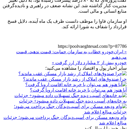
گفت:پروژه‌ای که به ۸۰ درصد پیشرفت رسیده بود، به دلیل تغییر
مدیریت کنار گذاشته شد. این نشانه ضعف در راهبری و نادیده‌گرفتن
منابع انسانی و مالی است.
او سازمان فاوا را موظف دانست ظرف یک ماه آینده، دلایل فسخ
قرارداد را شفاف به شورا ارائه کند.
https://poolvaeghtesad.com/?p=87786
« ایران‌خودرو خطاب به سازمان حمایت: قیمت ندهید، قیمت
می‌دهیم
خودرو بیش از ۲ میلیارد دلار ارز گرفت »
سایر اخبار پول و اقتصاد را مشاهده می‌کنید؛
چرا صندوق‌های املاک از رشد بازار مسکن عقب ماندند؟
آیا هنوز هم می‌توان با خرید خانه اقامت اروپا گرفت؟
به خانه‌های آسیب دیده جنگ تسهیلات داده میشود+ جزئیات
وام ودیعه مسکن برای آسیب‌دیدگان جنگ پرداخت می‌شود؛ جزئیات
مبالغ اعلام شد
نظر خود را ارسال کنید