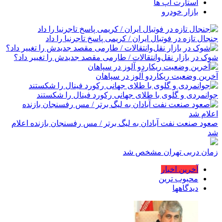
استارت اپ ها
بازار خودرو
جنجال تازه در فوتبال ایران / کریمی پاسخ تاجرنیا را داد
شوک در بازار نقل‌وانتقالات / طارمی مقصد جدیدش را تغییر داد؟
آخرین وضعیت ریکاردو آلوز در سپاهان
جوانمردی و گلوی با طلای جهانی رکورد فینال را شکستند
صعود صنعت نفت آبادان به لیگ برتر / مس رفسنجان بازنده اعلام
شد
زمان دربی تهران مشخص شد
آخرین اخبار
محبوب ترین
دیدگاهها