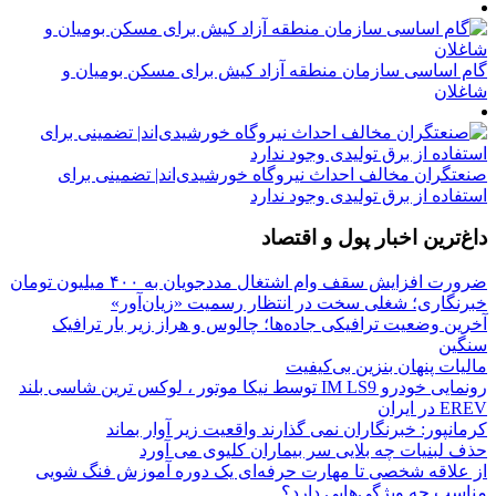
گام اساسی سازمان منطقه آزاد کیش برای مسکن بومیان و
شاغلان
صنعتگران مخالف احداث نیروگاه خورشیدی‌اند| تضمینی برای
استفاده از برق تولیدی وجود ندارد
داغ‌ترین اخبار پول و اقتصاد
ضرورت افزایش سقف وام اشتغال مددجویان به ۴۰۰ میلیون تومان
خبرنگاری؛ شغلی سخت در انتظار رسمیت «زیان‌آور»
آخرین وضعیت ترافیکی جاده‌ها؛ چالوس و هراز زیر بار ترافیک
سنگین
مالیات پنهان بنزین بی‌کیفیت
رونمایی خودرو IM LS9 توسط نیکا موتور ، لوکس ترین شاسی بلند
EREV در ایران
کرمانپور: خبرنگاران نمی گذارند واقعیت زیر آوار بماند
حذف لبنیات چه بلایی سر بیماران کلیوی می آورد
از علاقه شخصی تا مهارت حرفه‌ای یک دوره آموزش فنگ شویی
مناسب چه ویژگی‌هایی دارد؟