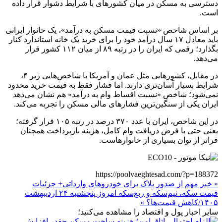
دسترسی به مسکن در میان کشورهای با شرایط دشوار قرار داده
است.
بر اساس شاخص «نسبت قیمت مسکن به درآمد»، یک خانوار ایرانی
باید معادل ۱۷ سال درآمد خود را برای خرید یک خانه استاندارد کنار
بگذارد؛ رقمی که ایران را در رتبه ۸۹ از میان ۱۱۲ کشور قرار
می‌دهد.
در مقابل، کشورهایی مثل عمان و آمریکا با شاخص‌هایی زیر ۴،
شرایط بسیار آسان‌تری دارند. اما فشار فقط به قیمت خرید محدود
نمی‌شود؛ شاخص «نسبت اقساط وام به درآمد» هم نشان می‌دهد
ایران یکی از سنگین‌ترین فشارهای مالی مسکن را تجربه می‌کند.
در این شاخص، ایران با عدد ۳۷۰ درصد در رتبه ۱۰۵ قرار گرفته؛
یعنی حتی با فرض دریافت وام کامل، هزینه بازپرداخت همچنان
فراتر از توان بسیاری از خانوارهاست.
https://poolvaeghtesad.com/?p=188372
« خبر مهم از صدور پلاک برای خودروهای وارداتی+ جزئیات
قیمت سکه، نیم‌سکه و ربع‌سکه امروز پنجشنبه ۲۴ اردیبهشت
۱۴۰۵/کاهش قیمت‌ها؟ »
سایر اخبار پول و اقتصاد را مشاهده می‌کنید؛