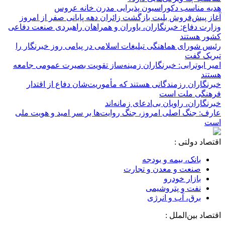
هدیه مناسب دکوراسیون پذیرایی مدرن خانه عروس
آغاز پیش‌فروش بلیت بازگشت زائران دهه پایانی صفر از امروز
وزارت دفاع: خبرنگاران، یاوران و همراهان راهبردی صنعت دفاعی
کشور هستند
رئیس شورای هماهنگی تبلیغات اسلامی در پیامی روز خبرنگار را
تبریک گفت
امیر ابوترابی: خبرنگاران زمینه‌ساز تقویت بصیرت عمومی جامعه
هستند
خبرنگاران رزمندگانی هستند که مأموریت‌شان دفاع از اقتدار
فرهنگی ملت است
خبرنگاران، راویان بی‌ادعای زمانه‌اند
عارف: جنگ اصلی امروز، جنگ روایت‌ها بر سر امید و هویت ملی
است
اقتصاد دولتی :
بانک، بیمه و بودجه
صنعت و معدن و تجارت
بازار خودرو
نفت و پتروشیمی
برق، آب و انرژی
اقتصاد بین‌الملل :