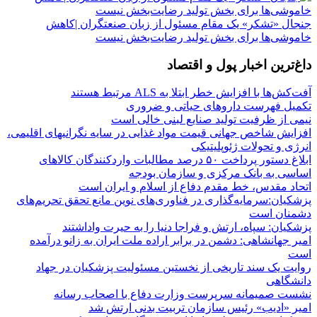
جنجال «تشکر» یک مقام مسئول از زبان صنعتگران |کاهش
خاموشی‌ها برای بخش تولید رضایت‌بخش نیست
داغ‌ترین اخبار پول و اقتصاد
آفت‌کش‌ها با افزایش خطر ابتلا به ALS مرتبط هستند
تکمیل فهرست داروهای حیاتی و ضروری
نیمی از ظرفیت تولید صنایع لبنی خالی است
افزایش شاخص جهانی قیمت مواد غذایی در سایه نگرانیهای اقلیمی،
انرژی و تحولات ژئوپلیتیکی
ابلاغ دستور پرداخت ۵۰ درصد مطالبات واردکنندگان کالاهای
اساسی به بانک مرکزی و سازمان بودجه
اتحاد مقدس، خط مقدم دفاع از اسلام و ایران است
پزشکیان:سرمایه‌گذاری در فناوری‌های نوین مانع تحقق تحریم‌های
دشمنان است
پزشکیان: سپاه، ارتش و فراجا دنیا را به حیرت واداشتند
امیر جهانشاهی: دشمن در برابر اراده ملت ایران به زانو درآمده
است
روایت یک سند تاریخی از نخستین مسئولیت پزشکیان در جهاد
دانشگاهی
نشست صمیمانه سرپرست وزارت دفاع با اصحاب رسانه
امیر «ادیب» رئیس سازمان تربیت بدنی ارتش شد