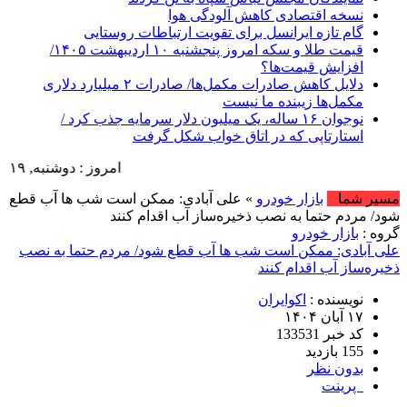
نسخه اقتصادی کاهش آلودگی هوا
گام تازه ایرانسل برای تقویت ارتباطات روستایی
قیمت طلا و سکه امروز پنجشنبه ۱۰ اردیبهشت ۱۴۰۵/
افزایش قیمت‌ها؟
دلایل کاهش صادرات مکمل‌ها/ صادرات ۲ میلیارد دلاری
مکمل‌ها زیبنده ما نیست
نوجوان ۱۶ ساله، یک میلیون دلار سرمایه جذب کرد /
استارتاپی که در اتاق خواب شکل گرفت
امروز : دوشنبه, ۱۹ مرداد , ۱۴۰۵ .::. برابر با : Monday, 10 August , 2026 .::. اخبار منتشر شده : 3 خبر
مسیر شما
بازار خودرو
» علی آبادی: ممکن است شب ها آب قطع
شود/ مردم حتما به نصب ذخیره‌ساز آب اقدام کنند
گروه :
بازار خودرو
علی آبادی: ممکن است شب ها آب قطع شود/ مردم حتما به نصب
ذخیره‌ساز آب اقدام کنند
نویسنده :
اکوایران
۱۷ آبان ۱۴۰۴
کد خبر 133531
155 بازدید
بدون نظر
پرینت