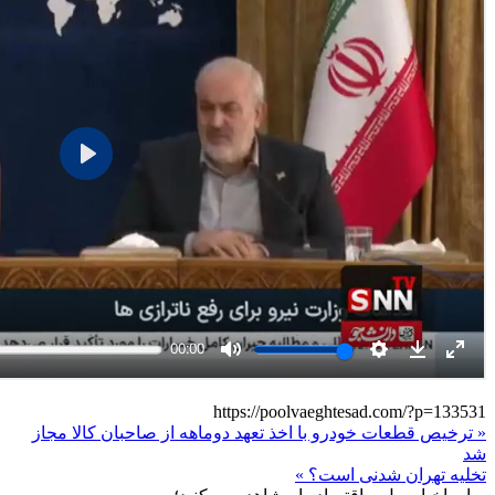
https://poolvaeghtesad.com/?p=133531
« ترخیص قطعات خودرو با اخذ تعهد دوماهه از صاحبان کالا مجاز
شد
تخلیه تهران شدنی است؟ »