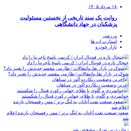
۱۸ مرداد ۱۴۰۵
روایت یک سند تاریخی از نخستین مسئولیت
پزشکیان در جهاد دانشگاهی
ورزشی
استارت اپ ها
بازار خودرو
جنجال تازه در فوتبال ایران / کریمی پاسخ تاجرنیا را داد
شوک در بازار نقل‌وانتقالات / طارمی مقصد جدیدش را تغییر داد؟
آخرین وضعیت ریکاردو آلوز در سپاهان
جوانمردی و گلوی با طلای جهانی رکورد فینال را شکستند
صعود صنعت نفت آبادان به لیگ برتر / مس رفسنجان بازنده اعلام
شد
زمان دربی تهران مشخص شد