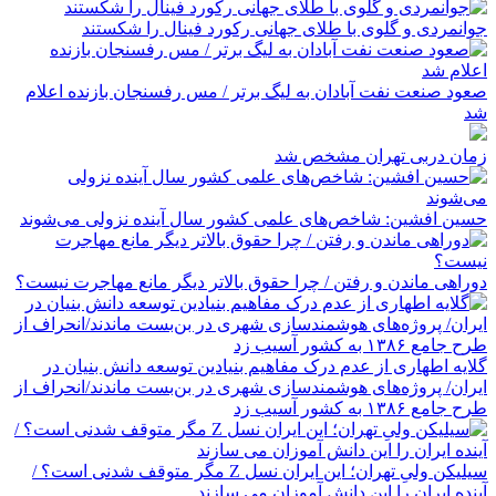
جوانمردی و گلوی با طلای جهانی رکورد فینال را شکستند
صعود صنعت نفت آبادان به لیگ برتر / مس رفسنجان بازنده اعلام
شد
زمان دربی تهران مشخص شد
حسین افشین: شاخص‌های علمی کشور سال آینده نزولی می‌شوند
دوراهی ماندن و رفتن / چرا حقوق بالاتر دیگر مانع مهاجرت نیست؟
گلایه اطهاری از عدم درک مفاهیم بنیادین توسعه دانش بنیان در
ایران/ پروژه‌های هوشمندسازی شهری در بن‌بست ماندند/انحراف از
طرح جامع ۱۳۸۶ به کشور آسیب زد
سیلیکن ولیِ تهران؛ این ایران نسل Z مگر متوقف شدنی است؟ /
آینده ایران را این دانش آموزان می سازند