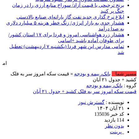
برنج ترجیحی با قیمت آزاد/ سوراخ منابع ارزی را در زمان
جنگ پر کنید
ابلاغ نرخ گذاری جدید نفت گاز یارانه‌ای صنایع بالادستی
هشدار جدی به بازار انرژی/ زنگ خطر هزینه ۵ میلیارد دلاری
به صدا درآمد
هشدار زرد هواشناسی امروز و فردا برای ۱۷ استان کشور/
برای طوفان آماده باشید +اسامی
تمامی مدارس این شهر فردا (یکشنبه ۷ اردیبهشت) تعطیل
شد
امروز : شنبه, ۱۷ مرداد , ۱۴۰۵ .::. برابر با : August , 2026
مسیر شما
بانک، بیمه و بودجه
» قیمت سکه امروز سر به فلک
کشید + جدول ۲۱ آبان
گروه :
بانک، بیمه و بودجه
قیمت سکه امروز سر به فلک کشید + جدول ۲۱ آبان
نویسنده :
گسترش نیوز
۲۱ آبان ۱۴۰۴
کد خبر 135036
114 بازدید
بدون نظر
پرینت