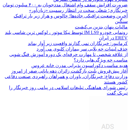
ضرورت افزایش سقف وام اشتغال مددجویان به ۴۰۰ میلیون تومان
خبرنگاری؛ شغلی سخت در انتظار رسمیت «زیان‌آور»
آخرین وضعیت ترافیکی جاده‌ها؛ چالوس و هراز زیر بار ترافیک
سنگین
مالیات پنهان بنزین بی‌کیفیت
رونمایی خودرو IM LS9 توسط نیکا موتور ، لوکس ترین شاسی بلند
EREV در ایران
کرمانپور: خبرنگاران نمی گذارند واقعیت زیر آوار بماند
حذف لبنیات چه بلایی سر بیماران کلیوی می آورد
از علاقه شخصی تا مهارت حرفه‌ای یک دوره آموزش فنگ شویی
مناسب چه ویژگی‌هایی دارد؟
هدیه مناسب دکوراسیون پذیرایی مدرن خانه عروس
آغاز پیش‌فروش بلیت بازگشت زائران دهه پایانی صفر از امروز
وزارت دفاع: خبرنگاران، یاوران و همراهان راهبردی صنعت دفاعی
کشور هستند
رئیس شورای هماهنگی تبلیغات اسلامی در پیامی روز خبرنگار را
تبریک گفت