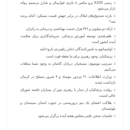
ردمی K100 پرو مکس با باتری غول‌پیکر و شارژ بی‌سیم روانه
بازار می‌شود
بازده صندوق‌های املاک در برابر جهش قیمت مسکن؛ کدام برنده
شد؟
ارائه دو میلیون و ۴۲۶ هزار خدمت بهداشتی و درمانی به زائران
ظفرقندی: توسعه آموزش پزشکی، سرمایه‌گذاری برای سلامت
آینده کشور است
اولتیماتوم به تامین‌کنندگان ذخایر راهبردی دارو+نامه
پزشکیان: وجود رهبری برای ما نقطه قوت است
سرتیپ موسوی: بسیجیان دریادل کاشان به وجود شما مباهات
می‌کنیم
وزارت اطلاعات: ۲۱ مزدور موساد و ۴ شرور مسلح در کرمان
بازداشت شدند
روایت پزشکیان از دیدار با رهبری پس از بمباران جلسه شورای
عالی امنیت
هلاکت اعضای یک تیم تروریستی در جنوب استان سیستان و
بلوچستان
جلسات صحن علنی مجلس هفته آینده برگزار می‌شود