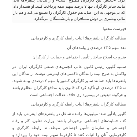
کرد: «تبعیض بین کارگران ممنوع است» و رانندگان پلتفرم‌ها باید
مانند سایر کارگران تنها ۷ درصد سهم بیمه پرداخت کنند. او هشدار داد
که بی‌توجهی به این اصل، هم حقوق کارگران را تضییع می‌کند و هم بار
مالی بیشتری بر دوش مسافران و بازنشستگان می‌گذارد.
فهرست محتوا
مطالبه کارگران پلتفرم‌ها؛ اثبات رابطه کارگری و کارفرمایی
نقد سهم ۱۳.۵ درصدی و پیامدهای آن
ضرورت اصلاح ساختار تأمین اجتماعی و حمایت از کارگران
سمیه گلپور، رئیس کانون عالی انجمن‌های صنفی کارگران ایران، در
واکنش به طرح بیمه رانندگان تاکسی‌های اینترنتی نوشت: رانندگان این
پلتفرم‌ها باید همانند سایر کارگران کشور با سهم ۷ درصدی بیمه شوند،
نه ۱۳.۵ درصدی. او تأکید کرد که قانون باید مدافع کارگران مظلوم باشد
و هرگونه تبعیض در بیمه‌پردازی خلاف عدالت اجتماعی است.
مطالبه کارگران پلتفرم‌ها؛ اثبات رابطه کارگری و کارفرمایی
گلپور یادآور شد: میلیون‌ها راننده شاغل در پلتفرم‌های اینترنتی باید از
کف حمایت‌های اجتماعی برخوردار باشند. وزارت تعاون، کار و رفاه
اجتماعی و سازمان تأمین اجتماعی موظف‌اند رابطه کارگری و
کارفرمایی آنان را اثبات کنند تا کارفرما سهم بیمه خود را بپردازد و