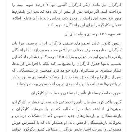
کارگران نیز مانند دیگر کارگران کشور تنها ۷ درصد سهم بیمه را
پرداخت کنند. اگر دولت پس از بیش از یک دهه فعالیت این پلتفرم‌ها
هنوز نتوانسته این رابطه را محرز کند، مجلس باید با رأی قاطع، اطلاق
عنوان «کارگر» را برای این رانندگان تصویب کند.
نقد سهم ۱۳.۵ درصدی و پیامدهای آن
رئیس کانون عالی انجمن‌های صنفی کارگران ایران پرسید: چرا باید
کارگران صنایع و صنوف مختلف تنها ۷ درصد بیمه بپردازند اما رانندگان
پلتفرم‌ها بدون امنیت شغلی و مزایا، ۱۳.۵ درصد؟ او هشدار داد که این
تصمیم نه‌تنها حقوق کارگران را تضییع می‌کند بلکه با افزایش کرایه‌ها،
فشار بیشتری بر مسافران وارد خواهد کرد. همچنین بازنشستگانی که
پس از سال‌ها پرداخت حق بیمه به دلیل مشکلات اقتصادی مجبور به کار
در پلتفرم‌ها شده‌اند، با ابهامات جدی در پرداخت سهم بیمه مواجه‌اند.
ضرورت اصلاح ساختار تأمین اجتماعی و حمایت از کارگران
گلپور تأکید کرد: سازمان تأمین اجتماعی باید به جای فشار بر کارگران،
بدهی‌های انباشته دولت را مطالبه کند و با سرمایه کارگران و
بازنشستگان، بیمارستان‌های جدید تأسیس کند تا مشکلات درمانی و
معوقات بازنشستگان کاهش یابد. او هشدار داد که با گسترش هوش
مصنوعی و اینترنت اشیا، بخش بزرگی از مشاغل کشور دگرگون خواهد