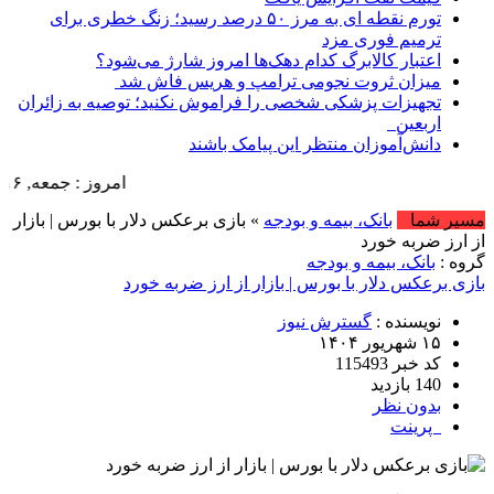
تورم نقطه ای به مرز ۵۰ درصد رسید؛ زنگ خطری برای
ترمیم فوری مزد
اعتبار کالابرگ کدام دهک‌ها امروز شارژ می‌شود؟
میزان ثروت نجومی ترامپ و هریس فاش شد
تجهیزات پزشکی شخصی را فراموش نکنید؛ توصیه به زائران
اربعین
دانش‌آموزان منتظر این پیامک باشند
امروز : جمعه, ۱۶ مرداد , ۱۴۰۵ .::. برابر با : Friday, 7 August , 2026 .::. اخبار منتشر شده : 2 خبر
مسیر شما
بانک، بیمه و بودجه
» بازی برعکس دلار با بورس | بازار
از ارز ضربه خورد
گروه :
بانک، بیمه و بودجه
بازی برعکس دلار با بورس | بازار از ارز ضربه خورد
نویسنده :
گسترش نیوز
۱۵ شهریور ۱۴۰۴
کد خبر 115493
140 بازدید
بدون نظر
پرینت