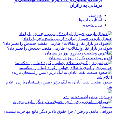
درمانی به زائران
ورزشی
استارت اپ ها
بازار خودرو
جنجال تازه در فوتبال ایران / کریمی پاسخ تاجرنیا را داد
شوک در بازار نقل‌وانتقالات / طارمی مقصد جدیدش را تغییر داد؟
آخرین وضعیت ریکاردو آلوز در سپاهان
جوانمردی و گلوی با طلای جهانی رکورد فینال را شکستند
صعود صنعت نفت آبادان به لیگ برتر / مس رفسنجان بازنده اعلام
شد
زمان دربی تهران مشخص شد
دوراهی ماندن و رفتن / چرا حقوق بالاتر دیگر مانع مهاجرت نیست؟