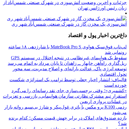
جزئیات و آخرین وضعیت آتش‌سوزی در شهرک صنعتی شمس‌آباد از
زبان رئیس اورژانس تهران
آتش‌سوزی یک مخزن گاز در شهرک صنعتی شمس‌آباد شهر ری
داغ‌ترین اخبار پول و اقتصاد
لپ‌تاپ فوق‌سبک هواوی MateBook Pro S با شارژدهی ۱۸ ساعته
رونمایی شد
سقوط یک هواپیمای غیرنظامی در نتیجه اختلال در سیستم‌ GPS
ریل‌گذاری راه‌آهن چابهار ــ زاهدان تا پایان مرداد به اتمام می‌رسد
توسعه انرژی پاک، عدالت یارانه‌ای و اصلاح مدیریت، سه محور
تحول اقتصادی
قالیباف: انتشار اخبار جعلی توسط ترامپ یک استراتژی شکست
خورده است
«کشمیری»؛ وقتی برچسب‌سازی جای نقد رسانه‌ای را می‌گیرد
استقرار تیم مشترک نظارتی سازمان هواپیمایی، بازرسی و تعزیرات
در عملیات پروازی اربعین
ردمی K100 پرو مکس با باتری غول‌پیکر و شارژ بی‌سیم روانه بازار
می‌شود
بازده صندوق‌های املاک در برابر جهش قیمت مسکن؛ کدام برنده
شد؟
ارائه دو میلیون و ۴۲۶ هزار خدمت بهداشتی و درمانی به زائران