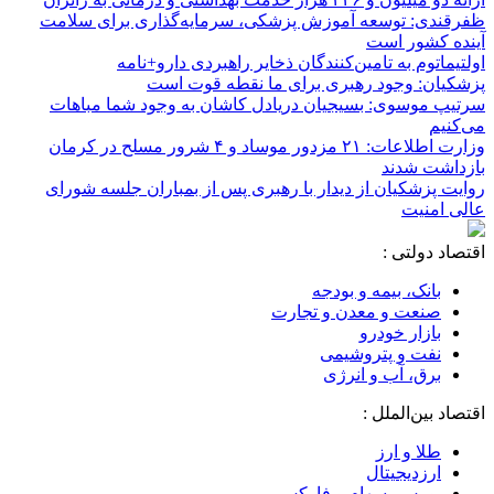
ظفرقندی: توسعه آموزش پزشکی، سرمایه‌گذاری برای سلامت
آینده کشور است
اولتیماتوم به تامین‌کنندگان ذخایر راهبردی دارو+نامه
پزشکیان: وجود رهبری برای ما نقطه قوت است
سرتیپ موسوی: بسیجیان دریادل کاشان به وجود شما مباهات
می‌کنیم
وزارت اطلاعات: ۲۱ مزدور موساد و ۴ شرور مسلح در کرمان
بازداشت شدند
روایت پزشکیان از دیدار با رهبری پس از بمباران جلسه شورای
عالی امنیت
اقتصاد دولتی :
بانک، بیمه و بودجه
صنعت و معدن و تجارت
بازار خودرو
نفت و پتروشیمی
برق، آب و انرژی
اقتصاد بین‌الملل :
طلا و ارز
ارزدیجیتال
بورس، سهام و فارکس