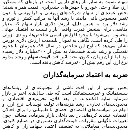
سهام نسبت به سایر بازارهای دارایی است. در بازه‌ای که مسکن،
ارز، طلا و حتی خودرو با جهش‌های چندبرابری قیمت همراه شدند؛
بخش عمده‌ای از سهام شرکت‌های بورسی و فرابورسی یا بدون
تغییر محسوس باقی ماندند یا رشد آنها به مراتب کمتر از تورم و
رشد دلار بود. به همین دلیل، ارزش دلاری بازار سهام که معیار
مناسبی برای سنجش قدرت واقعی بازار نسبت به اقتصاد جهانی
محسوب می‌شود؛ با وجود افزایش اسمی شاخص‌ها، روندی نزولی
را طی کرده است. نگاهی به نمودار بلندمدت ارزش دلاری بورس
نشان می‌دهد که اوج این شاخص در سال ۹۹، همزمان با هجوم
نقدینگی و رشد شدید قیمت‌ها، به بیش از ۴۰۰‌میلیارد دلار رسیده
بود. اما از آن زمان تاکنون، تحت‌تاثیر افت
قیمت سهام
و رشد مداوم
نرخ ارز، این رقم بیش از ۸۰درصد کاهش یافته است.
ضربه به اعتماد سرمایه‌گذاران
بخش مهمی از این افت ناشی از مجموعه‌ای از ریسک‌های
سیستماتیک و غیرسیستماتیک است که طی سال‌های اخیر بر بازار
سرمایه سایه افکنده‌اند. در بعد کلان، تحریم‌های اقتصادی و
محدودیت‌های تجاری، رشد هزینه‌های تولید، نوسانات نرخ ارز، و
ابهام در سیاست‌های اقتصادی، فضای نااطمینانی را برای فعالان
اقتصادی تشدید کرده‌اند. در بعد داخلی بازار سرمایه، مسائلی چون
تغییرات ناگهانی مقررات، قیمت‌گذاری دستوری در صنایع کلیدی،
محدودیت‌های معاملاتی، به تضعیف اعتماد سهامداران و کاهش