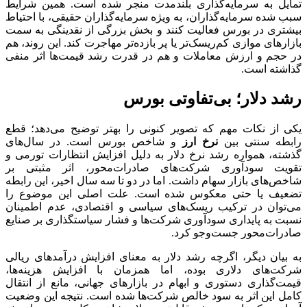
تمایل به سرمایه‌گذاری بلندمدت منجر شده است. همین شرایط
سبب شده سرمایه‌گذاران، به ویژه سرمایه‌گذاران حقیقی، با احتیاط
بیشتری در بورس فعالیت کنند و بخش بزرگی از نقدینگی به سمت
بازارهای موازی کم‌ریسک‌تر یا پر بازده‌تر مهاجرت کند. این روند، هم
در حجم و ارزش معاملات و هم در قدرت رشد قیمت‌ها اثر منفی
گذاشته است.
رشد دلار؛ بی‌تفاوتی بورس
یکی از نکات مهم که تصویر کنونی را بهتر توضیح می‌دهد؛ قطع
رابطه سنتی بین
نرخ ارز
و شاخص بورس است. در سال‌های
گذشته، همواره رشد نرخ دلار به دلیل افزایش انتظارات تورمی و
تقویت سودآوری شرکت‌های صادرات‌محور، اثر مثبتی بر
شاخص‌های بازار سهام داشت. اما در دو تا سه سال اخیر، این رابطه
تضعیف یا حتی معکوس شده است. علت اصلی این موضوع را
می‌توان در ترکیب ریسک‌های سیاسی و اقتصادی، عدم اطمینان
نسبت به پایداری سودآوری شرکت‌ها و فشار سیاستگذاری بر صنایع
صادرات‌محور جست‌وجو کرد.
به بیان دیگر، اگرچه رشد دلار به معنای افزایش درآمدهای ریالی
شرکت‌های دلاری بوده، اما همزمان با افزایش هزینه‌ها،
قیمت‌گذاری دستوری و ابهام در بازارهای جهانی، مانع از انتقال
کامل این اثر به سود خالص شرکت‌ها شده است. نتیجه این وضعیت