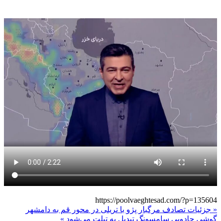
https://poolvaeghtesad.com/?p=135604
« جزئیات تصادف مرگبار پژو با تریلی در محور قم به دامشهر
گوشی جادویی سامسونگ تبدیل به تبلت می‌شود »