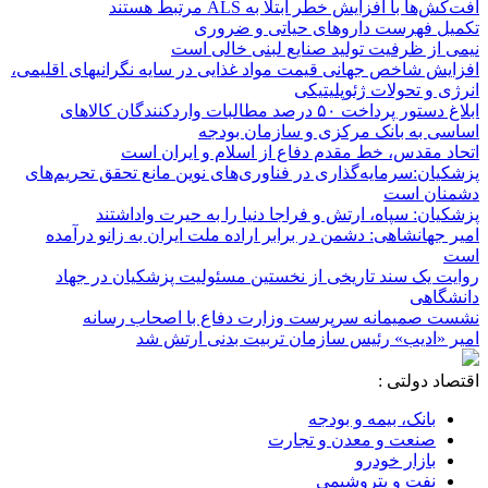
آفت‌کش‌ها با افزایش خطر ابتلا به ALS مرتبط هستند
تکمیل فهرست داروهای حیاتی و ضروری
نیمی از ظرفیت تولید صنایع لبنی خالی است
افزایش شاخص جهانی قیمت مواد غذایی در سایه نگرانیهای اقلیمی،
انرژی و تحولات ژئوپلیتیکی
ابلاغ دستور پرداخت ۵۰ درصد مطالبات واردکنندگان کالاهای
اساسی به بانک مرکزی و سازمان بودجه
اتحاد مقدس، خط مقدم دفاع از اسلام و ایران است
پزشکیان:سرمایه‌گذاری در فناوری‌های نوین مانع تحقق تحریم‌های
دشمنان است
پزشکیان: سپاه، ارتش و فراجا دنیا را به حیرت واداشتند
امیر جهانشاهی: دشمن در برابر اراده ملت ایران به زانو درآمده
است
روایت یک سند تاریخی از نخستین مسئولیت پزشکیان در جهاد
دانشگاهی
نشست صمیمانه سرپرست وزارت دفاع با اصحاب رسانه
امیر «ادیب» رئیس سازمان تربیت بدنی ارتش شد
اقتصاد دولتی :
بانک، بیمه و بودجه
صنعت و معدن و تجارت
بازار خودرو
نفت و پتروشیمی