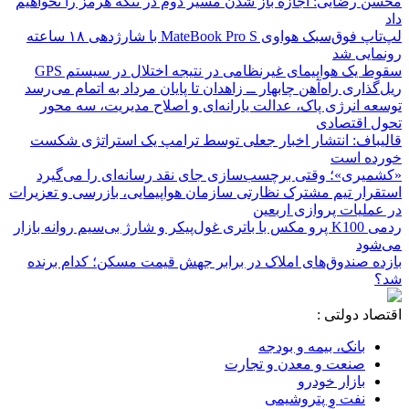
محسن رضایی: اجازه باز شدن مسیر دوم در تنگه هرمز را نخواهیم
داد
لپ‌تاپ فوق‌سبک هواوی MateBook Pro S با شارژدهی ۱۸ ساعته
رونمایی شد
سقوط یک هواپیمای غیرنظامی در نتیجه اختلال در سیستم‌ GPS
ریل‌گذاری راه‌آهن چابهار ــ زاهدان تا پایان مرداد به اتمام می‌رسد
توسعه انرژی پاک، عدالت یارانه‌ای و اصلاح مدیریت، سه محور
تحول اقتصادی
قالیباف: انتشار اخبار جعلی توسط ترامپ یک استراتژی شکست
خورده است
«کشمیری»؛ وقتی برچسب‌سازی جای نقد رسانه‌ای را می‌گیرد
استقرار تیم مشترک نظارتی سازمان هواپیمایی، بازرسی و تعزیرات
در عملیات پروازی اربعین
ردمی K100 پرو مکس با باتری غول‌پیکر و شارژ بی‌سیم روانه بازار
می‌شود
بازده صندوق‌های املاک در برابر جهش قیمت مسکن؛ کدام برنده
شد؟
اقتصاد دولتی :
بانک، بیمه و بودجه
صنعت و معدن و تجارت
بازار خودرو
نفت و پتروشیمی