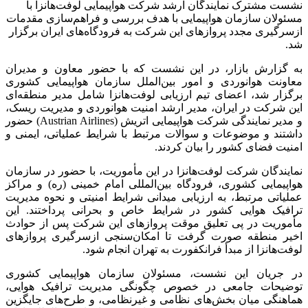
نشست مشترک نمایندگان ارشد شرکت هواپیمایی لوفت‌هانزا با
مسئولان سازمان هواپیمایی با هدف بررسی و فراهم‌سازی مقدمات
ازسرگیری مجدد پروازهای این شرکت به فرودگاه‌های ایران برگزار
شد.
به گزارش بازار، در این نشست که با حضور معاون و مدیران
معاونت هوانوردی و امور بین‌الملل سازمان هواپیمایی کشوری
برگزار شد، اعضای تیم ارزیابی لوفت‌هانزا شامل مدیر منطقه‌ای
این شرکت در ایران، مدیر ارشد امنیت هوانوردی و مدیریت ریسک،
و مدیر نمایندگی شرکت هواپیمایی اتریش (Austrian Airlines) حضور
داشتند و موضوعات و سوالات مرتبط با شرایط عملیاتی، ایمنی و
امنیت فضای کشور را بیان کردند.
نمایندگان شرکت لوفت‌هانزا در این مأموریت، با حضور در سازمان
هواپیمایی کشوری، فرودگاه بین‌المللی امام خمینی (ره) و مراکز
عملیاتی مرتبط، به ارزیابی میدانی شرایط امنیتی و نحوه مدیریت
ترافیک هوایی کشور در شرایط خاص و بحرانی پرداختند. این
مأموریت در پی تعلیق موقت پروازهای این شرکت پس از حوادث
اخیر منطقه صورت گرفت تا امکان‌سنجی ازسرگیری پروازهای
لوفت‌هانزا از مبدأ فرانکفورت به تهران انجام شود.
در جریان این نشست، مسئولان سازمان هواپیمایی کشوری
توضیحات جامعی در خصوص چگونگی مدیریت ترافیک هوایی،
هماهنگی میان بخش‌های نظامی و غیرنظامی، و طرح‌های جایگزین