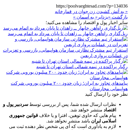
https://poolvaeghtesad.com/?p=134036
« به آتش کشیدن زن جوان در قمارخانه
بازگشت «یزدایر» به آسمان »
سایر اخبار پول و اقتصاد را مشاهده می‌کنید؛
ریل‌گذاری راه‌آهن چابهار ــ زاهدان تا پایان مرداد به اتمام می‌رسد
استقرار تیم مشترک نظارتی سازمان هواپیمایی، بازرسی و تعزیرات
در عملیات پروازی اربعین
رگبار پراکنده در نیمه شمالی استان تهران تا شنبه
پیامدهای تجاوز به ایران؛ زیان حدود ۲۰۰ میلیون یورویی شرکت
هواپیمایی مجارستان
نظر خود را ارسال کنید
نظرات ارسال شده شما، پس از بررسی توسط
سردبیر پول و
اقتصاد
منتشر خواهد شد.
پیام هایی که حاوی توهین، افترا و یا خلاف
قوانین جمهوری
اسلامی ایران
باشد منتشر نخواهد شد.
لازم به یادآوری است که آی پی شخص نظر دهنده ثبت می