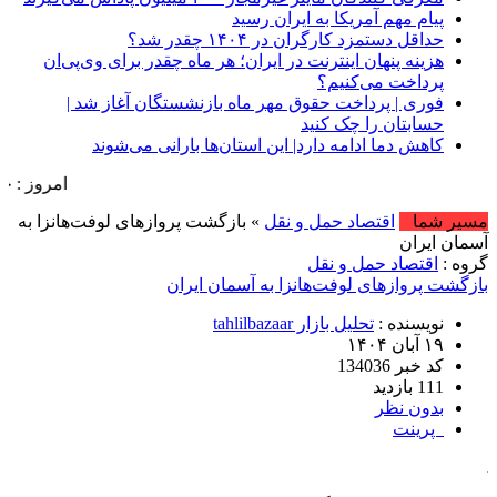
پیام مهم آمریکا به ایران رسید
حداقل دستمزد کارگران در ۱۴۰۴ چقدر شد؟
هزینه پنهان اینترنت در ایران؛ هر ماه چقدر برای وی‌پی‌ان
پرداخت می‌کنیم؟
فوری | پرداخت حقوق مهر ماه بازنشستگان آغاز شد |
حسابتان را چک کنید
کاهش دما ادامه دارد| این استان‌ها بارانی می‌شوند
امروز : جمعه, ۱۶ مرداد , ۱۴۰۵ .::. برابر با : Friday, 7 August , 2026 .::. اخبار منتشر شده :
مسیر شما
اقتصاد حمل و نقل
» بازگشت پروازهای لوفت‌هانزا به
آسمان ایران
گروه :
اقتصاد حمل و نقل
بازگشت پروازهای لوفت‌هانزا به آسمان ایران
نویسنده :
تحلیل بازار tahlilbazaar
۱۹ آبان ۱۴۰۴
کد خبر 134036
111 بازدید
بدون نظر
پرینت