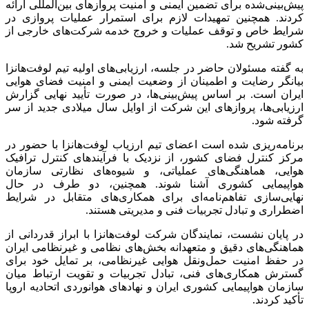
پیش‌بینی‌شده برای تضمین ایمنی و امنیت پروازهای بین‌المللی ارائه
کردند. همچنین تمهیدات لازم برای استمرار عملیات پروازی در
شرایط خاص و توقف عملیات و خروج خدمه شرکت‌های خارجی از
کشور تشریح شد.
به گفته مسئولان حاضر در جلسه، ارزیابی‌های اولیه تیم لوفت‌هانزا
بیانگر رضایت و اطمینان از وضعیت ایمنی و امنیت فضای هوایی
ایران است. بر اساس پیش‌بینی‌ها، در صورت تأیید نهایی گزارش
ارزیابی‌ها، پروازهای این شرکت از اوایل سال میلادی جدید از سر
گرفته شود.
برنامه‌ریزی شده است اعضای تیم ارزیاب لوفت‌هانزا با حضور در
مرکز کنترل فضای کشور، از نزدیک با فرآیندهای کنترل ترافیک
هوایی، هماهنگی‌های عملیاتی، و شیوه‌های نظارتی سازمان
هواپیمایی کشوری آشنا شوند. همچنین، دو طرف در حال
نهایی‌سازی تفاهم‌نامه‌ای برای همکاری‌های متقابل در شرایط
اضطراری و تبادل تجربیات فنی و مدیریتی هستند.
در پایان نشست، نمایندگان شرکت لوفت‌هانزا با ابراز قدردانی از
هماهنگی‌های دقیق و متعهدانه بخش‌های نظامی و غیرنظامی ایران
در حفظ امنیت حمل‌ونقل هوایی غیرنظامی، بر تمایل خود برای
گسترش همکاری‌های فنی، تبادل تجربیات و تقویت ارتباط میان
سازمان هواپیمایی کشوری ایران و نهادهای هوانوردی اتحادیه اروپا
تأکید کردند.