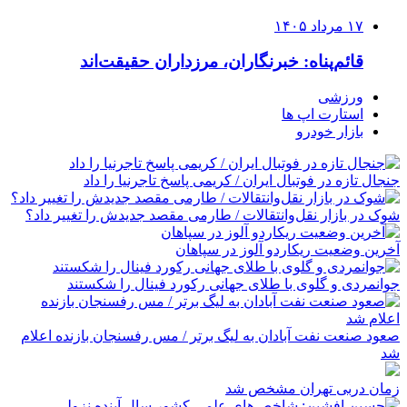
۱۷ مرداد ۱۴۰۵
قائم‌پناه: ‏خبرنگاران، مرزداران حقیقت‌اند
ورزشی
استارت اپ ها
بازار خودرو
جنجال تازه در فوتبال ایران / کریمی پاسخ تاجرنیا را داد
شوک در بازار نقل‌وانتقالات / طارمی مقصد جدیدش را تغییر داد؟
آخرین وضعیت ریکاردو آلوز در سپاهان
جوانمردی و گلوی با طلای جهانی رکورد فینال را شکستند
صعود صنعت نفت آبادان به لیگ برتر / مس رفسنجان بازنده اعلام
شد
زمان دربی تهران مشخص شد