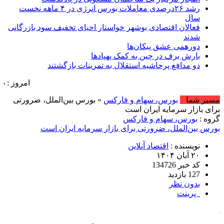
رشد ۲۶درصدی معاملات بورس انرژی در ۴ ماهه نخست
سال
فعالان اقتصادی بوشهر خواستار احیای تخفیف سود بازرگانی
شدند
دورهمی عشق پیکان‌ها
بارش برف در چین به کمک پهپادها
دو مدافع پرحاشیه استقلال به تمرینات بازگشتند
امروز : شنبه, ۱۷ مرداد , ۱۴۰۵ .::. برابر با : Saturday, 8 August , 2026 .::. اخبار منتشر شده : 77 خب
مسیر شما
بورس، سهام و فارکس
» بورس بین‌الملل، ضرورتی
برای بازار سرمایه ایران است
گروه :
بورس، سهام و فارکس
بورس بین‌الملل، ضرورتی برای بازار سرمایه ایران است
نویسنده :
اقتصاد آنلاین
۲۰ آبان ۱۴۰۴
کد خبر 134726
127 بازدید
بدون نظر
پرینت