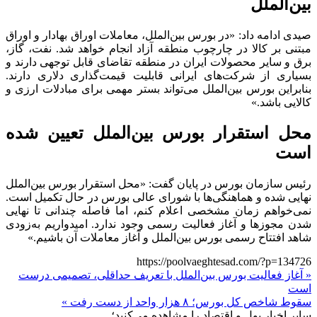
بین‌الملل
صیدی ادامه داد: «در بورس بین‌الملل، معاملات اوراق بهادار و اوراق
مبتنی بر کالا در چارچوب منطقه آزاد انجام خواهد شد. نفت، گاز،
برق و سایر محصولات ایران در منطقه تقاضای قابل توجهی دارند و
بسیاری از شرکت‌های ایرانی قابلیت قیمت‌گذاری دلاری دارند.
بنابراین بورس بین‌الملل می‌تواند بستر مهمی برای مبادلات ارزی و
کالایی باشد.»
محل استقرار بورس بین‌الملل تعیین شده
است
رئیس سازمان بورس در پایان گفت: «محل استقرار بورس بین‌الملل
نهایی شده و هماهنگی‌ها با شورای عالی بورس در حال تکمیل است.
نمی‌خواهم زمان مشخصی اعلام کنم، اما فاصله چندانی تا نهایی
شدن مجوزها و آغاز فعالیت رسمی وجود ندارد. امیدواریم به‌زودی
شاهد افتتاح رسمی بورس بین‌الملل و آغاز معاملات آن باشیم.»
https://poolvaeghtesad.com/?p=134726
« آغاز فعالیت بورس بین‌الملل با تعریف حداقلی، تصمیمی درست
است
سقوط شاخص کل بورس؛ ۸ هزار واحد از دست رفت »
سایر اخبار پول و اقتصاد را مشاهده می‌کنید؛