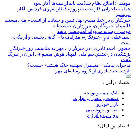
موهبتی: اصلاح نظام سلامت باید از بیمه‌ها آغاز شود
عملیات اجرایی فاز نخست پروژه قطار شهری فردیس، آغاز
می‌شود
خبرنگاران در خط مقدم جهاد تبیین و صیانت از انسجام ملی هستند
قائم‌پناه: ‏خبرنگاران، مرزداران حقیقت‌اند
مومنی: رسانه می‌تواند امنیت‌ساز باشد
اسماعیلی: نامِ «خبرنگار»، مترادف با « آگاهی بخشی و آزادگی»
است
حضور «احمد نادری» در خبرگزاری مهر به مناسبت روز خبرنگار
پزشکیان درخشش تیم ملی المپیاد هوش مصنوعی ایران را تبریک
گفت
ماجرای پیامک « مشمول سهمیه جنگ هستید» چیست؟
بازدید احمد نادری از گروه رسانه‌ای مهر
اقتصاد دولتی :
بانک، بیمه و بودجه
صنعت و معدن و تجارت
بازار خودرو
نفت و پتروشیمی
برق، آب و انرژی
اقتصاد بین‌الملل :