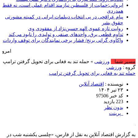
ایروانی:حمایت از فلسطین نیازمند اقدام عملی است، نه فقط
همدردی
پیام عراقچی در پی انتخاب دیپلمات ایرانی در کمیته مشورتی
حقوق بشر
روایت تازه عموی الهه حسین‌نژاد از مفقودی وی
تداوم قطعی برق، واحدهای صنفی و تولیدی را نابود می‌کند
واکاوی گرانی برنج/ فشار برخی نمایندگان برای توقف واردات
امروز : دوشنبه, ۱۹ مرداد , ۱۴۰۵ .::. برابر با : ugust , 2026
مسیر شما
ورزشی
» حمله تند به فغانی برای تحویل گرفتن ترامپ
گروه :
ورزشی
حمله تند به فغانی برای تحویل گرفتن ترامپ
نویسنده :
اقتصاد آنلاین
۲۳ تیر ۱۴۰۴
کد خبر 97506
223 بازدید
بدون نظر
پرینت
به گزارش اقتصاد آنلاین به نقل از فارس، «چلسی یکشنبه شب در