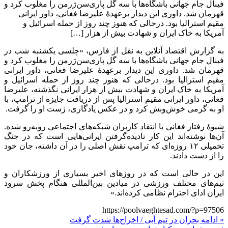
فینال جام جهانی باشگاه‌ها با سه گل پاری‌سن‌ژرمن را مغلوب کرد و
قهرمان شد. داوری این دیدار برعهدۀ علیرضا فغانی، داور ایرانی
مقیم استرالیا بود. درحالی که هنوز چند روز از حمله اسرائیل و
آمریکا به خاک ایران و شهادت بیش از هزار […]
به گزارش اقتصاد آنلاین به نقل از فارس، «چلسی یکشنبه شب در
فینال جام جهانی باشگاه‌ها با سه گل پاری‌سن‌ژرمن را مغلوب کرد و
قهرمان شد. داوری این دیدار برعهدۀ علیرضا فغانی، داور ایرانی
مقیم استرالیا بود. درحالی که هنوز چند روز از حمله اسرائیل و
آمریکا به خاک ایران و شهادت بیش از هزار ایرانی نگذشته، علیرضا
فغانی، داور ایرانی مقیم استرالیا پس از دریافت جایزه از ترامپ، با
او به گرمی خوش‌وبش کرد و در عکس یادگاری، ژست او را گرفت.
شیوهٔ رفتار فغانی با انتقاد کاربران شبکه‌های اجتماعی روبه‌رو شده.
آن‌ها نوشته‌اند این کار نادیده‌گرفتن ایرانی‌هایی است که در جنگ
تحمیلی ۱۲ روزه‌ای که ترامپ نقش اصلی را در آن داشته، جان خود
را از دست دادند.
این در حالی است که در روزهای اخیر بسیاری از ورزشکاران و
تیم‌های مختلف ورزشی در‌ میادین بین‌المللی هنگام پخش سرود
ایران ادای احترام نظامی کرده‌اند.»
https://poolvaeghtesad.com/?p=97506
« ادامه بحران در تیم آبی / اخراج‌ها شدت گرفت