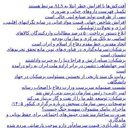
آفت‌کش‌ها با افزایش خطر ابتلا به ALS مرتبط هستند
تکمیل فهرست داروهای حیاتی و ضروری
نیمی از ظرفیت تولید صنایع لبنی خالی است
افزایش شاخص جهانی قیمت مواد غذایی در سایه نگرانیهای اقلیمی،
انرژی و تحولات ژئوپلیتیکی
ابلاغ دستور پرداخت ۵۰ درصد مطالبات واردکنندگان کالاهای
اساسی به بانک مرکزی و سازمان بودجه
اتحاد مقدس، خط مقدم دفاع از اسلام و ایران است
پزشکیان:سرمایه‌گذاری در فناوری‌های نوین مانع تحقق تحریم‌های
دشمنان است
پزشکیان: سپاه، ارتش و فراجا دنیا را به حیرت واداشتند
امیر جهانشاهی: دشمن در برابر اراده ملت ایران به زانو درآمده
است
روایت یک سند تاریخی از نخستین مسئولیت پزشکیان در جهاد
دانشگاهی
نشست صمیمانه سرپرست وزارت دفاع با اصحاب رسانه
امیر «ادیب» رئیس سازمان تربیت بدنی ارتش شد
پزشکیان: توسعه علم ما را از نفت و گاز بی‌نیاز می‌کند
توضیحات رییس سازمان سنجش درباره برگزاری کنکور ۱۴۰۵/
ماجرای پیامک مشمولان سهمیه جنگ چیست؟
ضرورت ساختارمند شدن جنبش‌های اجتماعی برای حفظ پویایی و
ماندگاری
لک علی‌آبادی: قیمت سرسام‌آور دارو موجب نارضایتی مردم شده