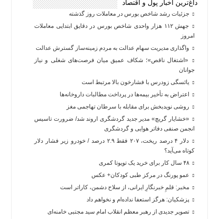
داغ‌ترین اخبار پول و اقتصاد
جزئیات رشد شاخص بورس در معاملات روز گذشته
جهش ۱۱۲ هزار واحدی شاخص بورس در دقایق ابتدایی معاملات
امروز
واگذاری مدیریت سهام عدالت به مردم زمینه‌ساز گسترش عدالت
«اشتغال ناقص»؛ شکاف عمیق میان فرصت‌های شغلی و نیاز
جوانان
یائسگی زودرس با فشارخون بالا مرتبط است
اعتراض به تأخیر بیمه‌ها در پرداخت مطالبات داروخانه‌ها
روشی نویدبخش برای مقابله با سرطان تهاجمی مغز
«خشایار گریچ» مدیر جدید گردشگری اروند شد/ ضرورت تاسیس
انجمن صنفی دفاتر هوایی و گردشگری
دلار ۴ درصد ریخت، ۲۰۷ فقط ۲.۹ درصد / خودرو زیر فشار دلار
کوتاه می‌آید؟
۴۸ سال کار برای خرید یک تویوتا کمری
عمو پورنگ در مرکز طبی کودکان+ عکس
مخبر: قلمِ خبرنگارِ ایرانی، از سلاح دشمن، کاراتر است
پزشکیان: هرگز استعفا نداده‌ام و نخواهم داد
تصویر جدیدی از رهبر معظم انقلاب امام سید مجتبی خامنه‌ای