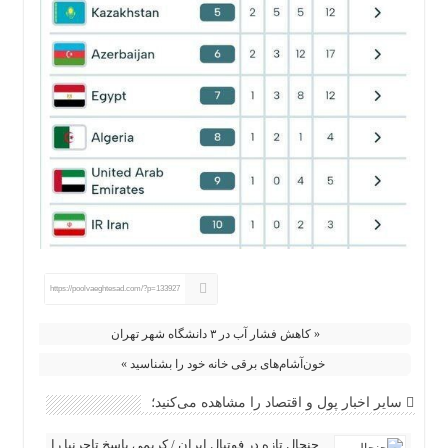
https://poolvaeghtesad.com/?p=133927
« کاهش فشار آب در ۳ دانشگاه شهر تهران
خون‌آشام‌های برقی خانه خود را بشناسید »
سایر اخبار پول و اقتصاد را مشاهده می‌کنید؛
جنجال تازه در فوتبال ایران / کریمی پاسخ تاجرنیا را