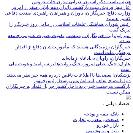
هدیه مناسب دکوراسیون پذیرایی مدرن خانه عروس
آغاز پیش‌فروش بلیت بازگشت زائران دهه پایانی صفر از امروز
وزارت دفاع: خبرنگاران، یاوران و همراهان راهبردی صنعت دفاعی
کشور هستند
رئیس شورای هماهنگی تبلیغات اسلامی در پیامی روز خبرنگار را
تبریک گفت
امیر ابوترابی: خبرنگاران زمینه‌ساز تقویت بصیرت عمومی جامعه
هستند
خبرنگاران رزمندگانی هستند که مأموریت‌شان دفاع از اقتدار
فرهنگی ملت است
خبرنگاران، راویان بی‌ادعای زمانه‌اند
عارف: جنگ اصلی امروز، جنگ روایت‌ها بر سر امید و هویت ملی
است
پزشکیان: بعضی‌ها با اطلاعات ناقص درباره همه چیز نظر می‌دهند
دلیل امضای تفاهم‌نامه آتش‌بس توسط رئیس‌جمهور
بازگشت مرجعیت خبری به داخل کشور جز با اعتماد به خبرنگاران
ممکن نیست
اقتصاد دولتی :
بانک، بیمه و بودجه
صنعت و معدن و تجارت
بازار خودرو
نفت و پتروشیمی