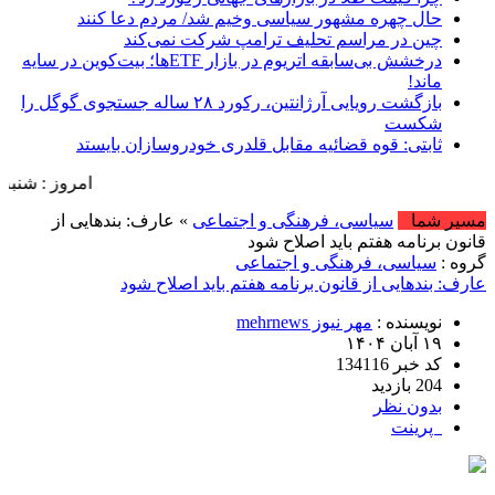
حال چهره مشهور سیاسی وخیم شد/ مردم دعا کنند
چین در مراسم تحلیف ترامپ شرکت نمی‌کند
درخشش بی‌سابقه اتریوم در بازار ETFها؛ بیت‌کوین در سایه
ماند!
بازگشت رویایی آرژانتین، رکورد ۲۸ ساله جستجوی گوگل را
شکست
ثابتی: قوه قضائیه مقابل قلدری خودروسازان بایستد
امروز : شنبه, ۱۷ مرداد , ۱۴۰۵ .::. برابر با : Saturday, 8 August , 2026 .::. اخبار منتشر شده : 42 خبر
مسیر شما
سیاسی، فرهنگی و اجتماعی
» عارف: بندهایی از
قانون برنامه هفتم باید اصلاح شود
گروه :
سیاسی، فرهنگی و اجتماعی
عارف: بندهایی از قانون برنامه هفتم باید اصلاح شود
نویسنده :
مهر نیوز mehrnews
۱۹ آبان ۱۴۰۴
کد خبر 134116
204 بازدید
بدون نظر
پرینت