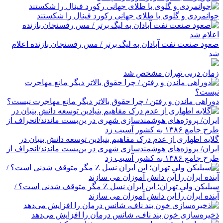
جوانمردی و گلوی با طلای جهانی رکورد فینال را شکستند
صعود صنعت نفت آبادان به لیگ برتر / مس رفسنجان بازنده اعلام
شد
زمان دربی تهران مشخص شد
دوراهی ماندن و رفتن / چرا حقوق بالاتر دیگر مانع مهاجرت نیست؟
گلایه اطهاری از عدم درک مفاهیم بنیادین توسعه دانش بنیان در
ایران/ پروژه‌های هوشمندسازی شهری در بن‌بست ماندند/انحراف از
طرح جامع ۱۳۸۶ به کشور آسیب زد
سیلیکن ولیِ تهران؛ این ایران نسل Z مگر متوقف شدنی است؟ /
آینده ایران را این دانش آموزان می سازند
ذخیره‌سازی خون بند ناف، شانس درمان را افزایش می‌دهد