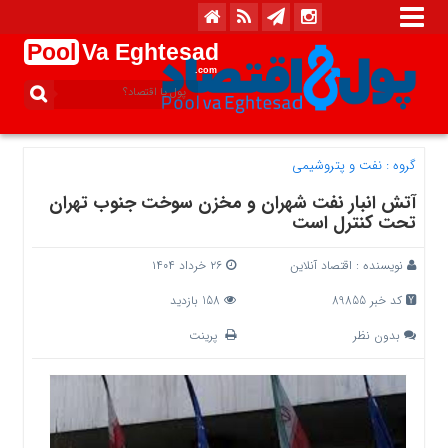
Pool
Va Eghtesad
.com
گروه :
نفت و پتروشیمی
آتش انبار نفت شهران و مخزن سوخت جنوب تهران
تحت کنترل است
نویسنده :
اقتصاد آنلاین
۲۶ خرداد ۱۴۰۴
کد خبر 89855
158 بازدید
بدون نظر
پرینت