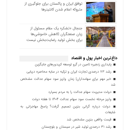
توافق ایران و پاکستان برای جلوگیری از
متروکه اعلام شدن کانتینرها
جنجال «تشکر» یک مقام مسئول از
زبان صنعتگران |کاهش خاموشی‌ها
برای بخش تولید رضایت‌بخش نیست
داغ‌ترین اخبار پول و اقتصاد
پایداری زنجیره تامین در گرو توسعه کریدورهای جایگزین
رشد ۷۳ درصدی تجارت ایران و ترکیه در سایه محاصره دریایی
خبر مهم برای سهامداران| زمان واریز سود سهام عدالت مشخص
شد
دولت مدیریت سهام عدالت را به مردم بسپارد
واریز مرحله نخست سود سهام عدالت ۱۴۰۴ تا هفته دولت
دولت درباره گرانی بنزین تصمیم گرفت؟ پاسخ مهاجرانی به
شایعات
قیمت واقعی بنزین مشخص شد
رشد ۳۱ درصدی تولید شیر در سیستان و بلوچستان