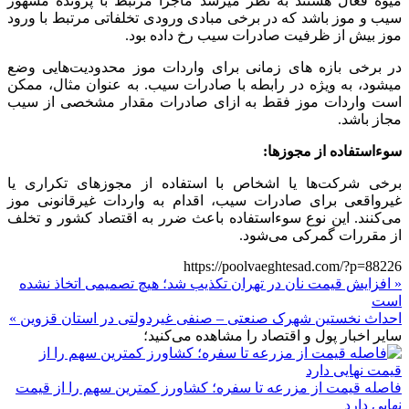
میوه فعال هستند به نظر میرسد ماجرا مرتبط با پرونده مشهور
سیب و موز باشد که در برخی مبادی ورودی تخلفاتی مرتبط با ورود
موز بیش از ظرفیت صادرات سیب رخ داده بود.
در برخی بازه های زمانی برای واردات موز محدودیت‌هایی وضع
میشود، به ویژه در رابطه با صادرات سیب. به عنوان مثال، ممکن
است واردات موز فقط به ازای صادرات مقدار مشخصی از سیب
مجاز باشد.
سوءاستفاده از مجوزها:
برخی شرکت‌ها یا اشخاص با استفاده از مجوزهای تکراری یا
غیرواقعی برای صادرات سیب، اقدام به واردات غیرقانونی موز
می‌کنند. این نوع سوءاستفاده باعث ضرر به اقتصاد کشور و تخلف
از مقررات گمرکی می‌شود.
https://poolvaeghtesad.com/?p=88226
« افزایش قیمت نان در تهران تکذیب شد؛ هیچ تصمیمی اتخاذ نشده
است
احداث نخستین شهرک صنعتی – صنفی غیردولتی در استان قزوین »
سایر اخبار پول و اقتصاد را مشاهده می‌کنید؛
فاصله قیمت از مزرعه تا سفره؛ کشاورز کمترین سهم را از قیمت
نهایی دارد