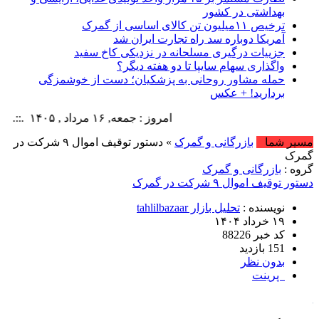
بهداشتی در کشور
ترخیص ۱۱میلیون تن کالای اساسی از گمرک
آمریکا دوباره سد راه تجارت ایران شد
جزییات درگیری مسلحانه در نزدیکی کاخ سفید
واگذاری سهام سایپا تا دو هفته دیگر؟
حمله مشاور روحانی به پزشکیان؛ دست از خوشمزگی
بردارید! + عکس
امروز : جمعه, ۱۶ مرداد , ۱۴۰۵ .::. برابر با : Friday, 7 August , 2026 .::. اخبار منتشر شده : 28 خبر
مسیر شما
بازرگانی و گمرک
» دستور توقیف اموال ۹ شرکت در
گمرک
گروه :
بازرگانی و گمرک
دستور توقیف اموال ۹ شرکت در گمرک
نویسنده :
تحلیل بازار tahlilbazaar
۱۹ خرداد ۱۴۰۴
کد خبر 88226
151 بازدید
بدون نظر
پرینت