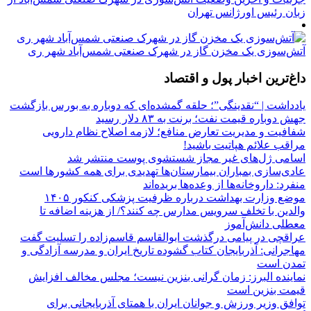
زبان رئیس اورژانس تهران
آتش‌سوزی یک مخزن گاز در شهرک صنعتی شمس‌آباد شهر ری
داغ‌ترین اخبار پول و اقتصاد
یادداشت | “نقدینگی”؛ حلقه گمشده‌ای که دوباره به بورس بازگشت
جهش دوباره قیمت نفت؛ برنت به ۸۳ دلار رسید
شفافیت و مدیریت تعارض منافع؛ لازمه اصلاح نظام دارویی
مراقب علائم هپاتیت باشید!
اسامی ژل‌های غیر مجاز شستشوی پوست منتشر شد
عادی‌سازی بمباران بیمارستان‌ها تهدیدی برای همه کشورها است
منفرد: داروخانه‌ها از وعده‌ها بریده‌اند
موضع وزارت بهداشت درباره ظرفیت پزشکی کنکور ۱۴۰۵
والدین با تخلف سرویس مدارس چه کنند؟/ از هزینه اضافه تا
معطلی دانش‌آموز
عراقچی در پیامی درگذشت ابوالقاسم قاسم‌زاده را تسلیت گفت
مهاجرانی: آذربایجان کتاب گشوده تاریخ ایران و مدرسه آزادگی و
تمدن است
نماینده البرز: زمان گرانی بنزین نیست؛ مجلس مخالف افزایش
قیمت بنزین است
توافق وزیر ورزش و جوانان ایران با همتای آذربایجانی برای