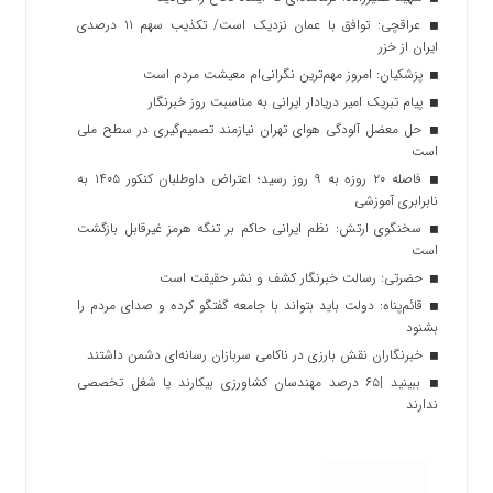
عراقچی: توافق با عمان نزدیک است/ تکذیب سهم ۱۱ درصدی
ایران از خزر
پزشکیان: امروز مهم‌ترین نگرانی‌ام معیشت مردم است
پیام تبریک امیر دریادار ایرانی به مناسبت روز خبرنگار
حل معضل آلودگی هوای تهران نیازمند تصمیم‌گیری در سطح ملی
است
فاصله ۲۰ روزه به ۹ روز رسید؛ اعتراض داوطلبان کنکور ۱۴۰۵ به
نابرابری آموزشی
سخنگوی ارتش: نظم ایرانی حاکم بر تنگه هرمز غیرقابل بازگشت
است
حضرتی: رسالت خبرنگار کشف و نشر حقیقت است
قائم‌پناه: دولت باید بتواند با جامعه گفتگو کرده و صدای مردم را
بشنود
خبرنگاران نقش بارزی در ناکامی سربازان رسانه‌ای دشمن داشتند
ببینید |۶۵ درصد مهندسان کشاورزی بیکارند یا شغل تخصصی
ندارند