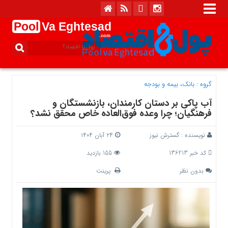
Pool
Va Eghtesad
.com
گروه :
بانک، بیمه و بودجه
آب پاکی بر دستان کارمندان، بازنشستگان و
فرهنگیان؛ چرا وعده فوق‌العاده خاص محقق نشد؟
نویسنده :
گسترش نیوز
۲۴ آبان ۱۴۰۴
کد خبر 136213
155 بازدید
بدون نظر
پرینت