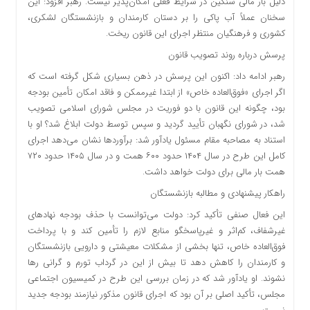
دلیل بار مالی سنگین در شرایط فعلی امکان‌پذیر نیست. رهبر افزود: این
سخنان عملاً آب پاکی را بر دستان کارمندان و بازنشستگان لشکری،
کشوری و فرهنگیان منتظر اجرای این قانون ریخت.
پرسش درباره روند تصویب قانون
رهبر ادامه داد: اکنون این پرسش در ذهن بسیاری شکل گرفته است که
اگر اجرای «فوق‌العاده خاص» از ابتدا غیرممکن و فاقد امکان تأمین بودجه
بود، چگونه این قانون با دو فوریت در مجلس شورای اسلامی تصویب
شد، در شورای نگهبان تأیید گردید و سپس توسط دولت ابلاغ شد؟ او با
استناد به مصاحبه مقام مسئول یادآور شد: برآوردها نشان می‌دهد اجرای
کامل این طرح در سال ۱۴۰۴ حدود ۶۰۰ همت و در سال ۱۴۰۵ حدود ۷۲۰
همت بار مالی برای دولت خواهد داشت.
راهکار پیشنهادی و مطالبه بازنشستگان
این فعال صنفی تأکید کرد: دولت می‌توانست با حذف بودجه نهادهای
غیرشفاف، کم‌اثر و غیرپاسخگو منابع لازم را تأمین کند و با پرداخت
فوق‌العاده خاص، تنها بخشی از مشکلات معیشتی و دارویی بازنشستگان
و کارمندان را کاهش دهد تا بیش از این در گرداب تورم و گرانی رها
نشوند. او یادآور شد که در زمان بررسی این طرح در کمیسیون اجتماعی
مجلس، تأکید اصلی بر آن بود که اجرای قانون مذکور نیازمند بودجه جدید